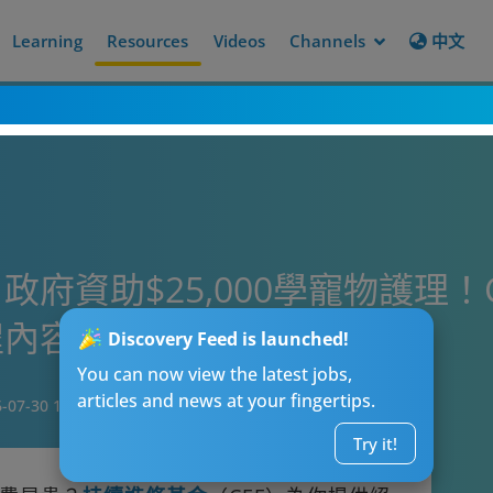
Learning
Resources
Videos
Channels
中文
府資助$25,000學寵物護理！
內容+學費+要求
Discovery Feed is launched!
You can now view the latest jobs,
articles and news at your fingertips.
-07-30 16:05
Try it!