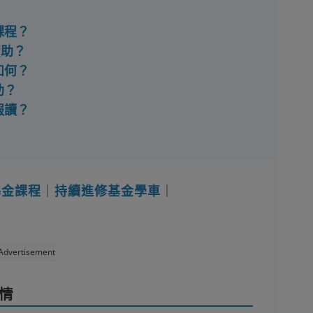
課程？
資助？
如何？
助？
報讀？
基金課程
｜
持續進修基金學車
｜
Advertisement
情