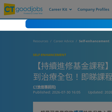
Career Kit
Company Profiles
Resources
Career Advice
Self-enhancement
SELF-ENHANCEMENT
【持續進修基金課程】政
到治療全包！即睇課程
CT進修導師阿J
Published:
2026-07-30 16:05
Updated:
2026