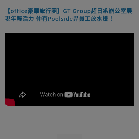
【office豪華旅行團】GT Group超日系辦公室展
現年輕活力 仲有Poolside畀員工放水燈！