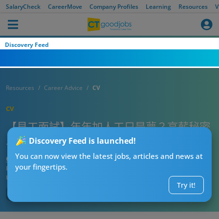
SalaryCheck
CareerMove
Company Profiles
Learning
Resources
V
Discovery Feed
Resources
Career Advice
CV
CV
【見工面試】年年加人工只是夢？高薪秘密
早已公開 3步巧用LinkedIn增CV競爭力！
Discovery Feed is launched!
You can now view the latest jobs, articles and news at
CT熱話管理員
your fingertips.
Published:
2025-09-18 23:15
Updated:
2025-09-18 23:15
Try it!