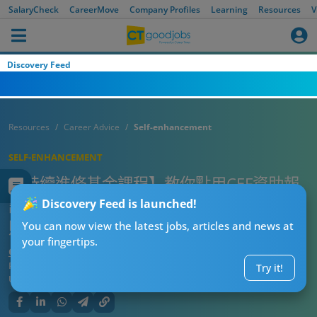
SalaryCheck
CareerMove
Company Profiles
Learning
Resources
V
Discovery Feed
Resources
Career Advice
Self-enhancement
SELF-ENHANCEMENT
【持續進修基金課程】教你點用CEF資助報
讀旅遊發展課程！4大單元學費比較＋實用
Discovery Feed is launched!
貼士！即睇入學門檻＋課程內容！
You can now view the latest jobs, articles and news at
your fingertips.
CT進修導師阿J
Published:
2026-08-01 09:06
Try it!
Updated:
2026-08-01 09:06