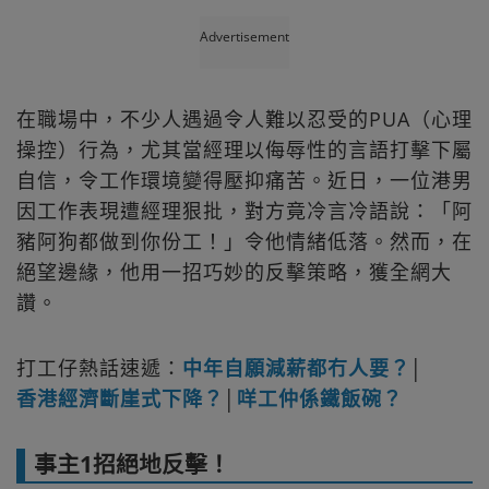
Advertisement
在職場中，不少人遇過令人難以忍受的PUA（心理
操控）行為，尤其當經理以侮辱性的言語打擊下屬
自信，令工作環境變得壓抑痛苦。近日，一位港男
因工作表現遭經理狠批，對方竟冷言冷語說：「阿
豬阿狗都做到你份工！」令他情緒低落。然而，在
絕望邊緣，他用一招巧妙的反擊策略，獲全網大
讚。
打工仔熱話速遞：
中年自願減薪都冇人要？
│
香港經濟斷崖式下降？
│
咩工仲係鐵飯碗？
事主1招絕地反擊！