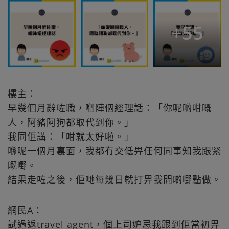
+
55
樓主：
早幾個月辭咗職，嗰陣個經理話：「你呢啲咁嘅
人，阿豬阿狗都取代到你。」
我同佢講：「咁就太好啦。」
喺呢一個月裏面，我都冇交低畀任何同事知我跟緊
嘅嘢。
結果走咗之後，佢哋每幾日就打畀我問啲嘢點做。
網民A：
試過返travel agent，個上司妒忌我跟到佢當初畀