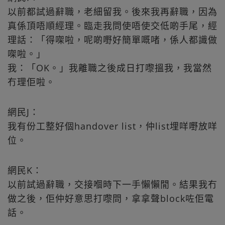
以前都試過辭職，老細留我。後來我再辭職，因為
真係頂唔順經理。臨走我問使唔使交低啲手尾，經
理話：「得㗎啦，呢啲嘢好簡單嘅啫，係人都識做
㗎啦。」
我：「OK。」我離職之後成日打嚟搵我，我當然
冇理佢啦。
網民J：
我有份工整好個handover list，仲list埋咩嘢放咩
位。
網民K：
以前試過辭職，交接嗰時下一手懶懶閒。結果我冇
做之後，佢仲好意思打嚟問，拿拿聲block咗佢電
話。