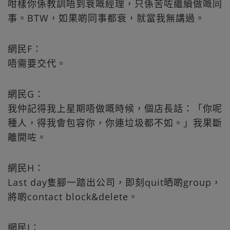
咁樣你係教訓唔到衰嘅經理，只係苦咗繼續做嘅同
事。BTW，如果啲同事都衰，就當我無講過。
網民F：
唔需要交代。
網民G：
我仲記得我上星期唔做嘅時候，個店長話：「你呢
種人，得我會包容你，你連垃圾都不如。」我果斷
離開咗。
網民H：
Last day隻腳一踏出公司，即刻quit晒啲group，
將啲contact block&delete。
網民I：