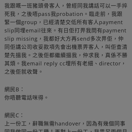
我跟嘅一班豬頭骨客人，曾經同我講話可以一手捽
死我，之後唔pass我probation。臨走前，我跟
緊一個group，已經清楚交低所有客人payment
slip同埋email往來。有日佢打畀我問有payment
slip missing，我都好大方再send多次畀佢，仲
同佢講公司收妥款項先會出機票畀客人，叫佢查清
楚先搵我。之後佢都繼續搵我，仲求我，真係不勝
其煩。我email reply cc埋所有老細、director，
之後佢就收聲。
網民B：
你唔聽電話咪得。
網民C：
上一份工，辭職無需handover，因為有幾個同事
同我做同一份工種！再對上一份工，我畀足兩個月