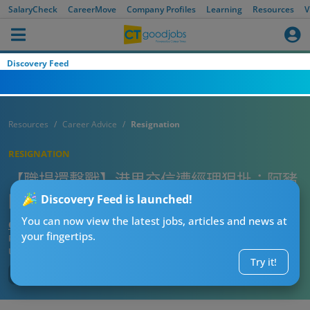
SalaryCheck
CareerMove
Company Profiles
Learning
Resources
V
Discovery Feed
Resources
Career Advice
Resignation
RESIGNATION
【職場還擊戰】港男交信遭經理狠批：阿豬
阿狗都做到你份工！事主1招絕地反擊！
Discovery Feed is launched!
You can now view the latest jobs, articles and news at
CT熱話管理員
your fingertips.
Published:
2025-09-24 08:00
Updated:
2025-09-24 08:00
Try it!