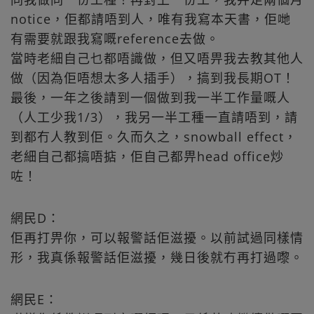
notice，佢都請唔到人，唯有我寫本天書，佢哋
有需要就跟我寫嘅reference去做。
當時老細自己乜都唔識做，但又唔畀我去教其他人
做（因為佢唔想太多人插手），搞到我長期OT！
最後，一年之後請到一個做到我一半工作量嘅人
（人工少我1/3），我另一半工種一直請唔到，請
到都冇人教到佢。久而久之，snowball effect，
老細自己都搞唔掂，佢自己都畀head office炒
咗！
網民D：
佢再打畀你，可以報警話佢滋擾。以前試過同樣情
形，我真係報警話佢滋擾，幾日後就冇再打過嚟。
網民E：