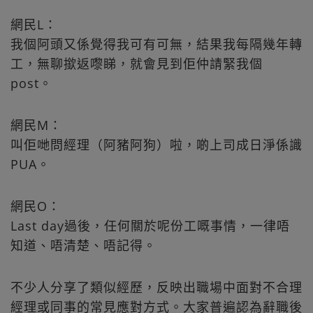
網民L：
我個阿頭又係覺得我可有可無，結果我每隔幾年轉
工，無聊撳返嚟睇，就會見到佢仲請緊我個
post。
網民M：
叫佢哋問經理（阿豬阿狗）啦，啲上司成日淨係識
PUA。
網民O：
Last day過後，任何關於呢份工嘅事情，一律唔
知道、唔清楚、唔記得。
不少人分享了類似經歷，反映出職場中面對不合理
經理或同事的常見應對方式。大家普遍認為辭職後