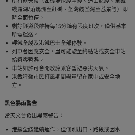
所有露天段（如機場快綫全綫、迪士尼綫、東鐵
綫羅湖/落馬洲至紅磡、荃灣綫荃灣至荔景等）即
時全面暫停。
剩餘隧道段維持每15分鐘有限度班次，僅供基本
所需運送。
輕鐵全綫及港鐵巴士全部停駛。
列車會因應安全，盡可能駛至終點站或安全車站
給乘客暫避。
車站如許可會開放讓乘客暫避惡劣天氣。
港鐵呼籲市民打風期間盡量留在家中或安全地
方。
黑色暴雨警告
當天文台發出黑雨警告：
港鐵全綫繼續運作，但個別出口、路段或因水