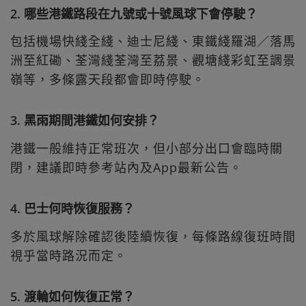
2. 哪些港鐵路段在九號或十號風球下會停駛？
包括機場快綫全綫、迪士尼綫、東鐵綫羅湖／落馬
洲至紅磡、荃灣綫荃灣至荔景、觀塘綫彩虹至調景
嶺等，多條露天段都會即時停駛。
3. 黑雨期間港鐵如何安排？
港鐵一般維持正常班次，但小部分出口會臨時關
閉，建議即時參考站內及App最新公告。
4. 巴士何時恢復服務？
多於風球解除確認後陸續恢復，每條路線復班時間
視乎當時路況而定。
5. 渡輪如何恢復正常？