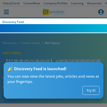
SalaryCheck
CareerMove
Company Profiles
Learning
Resources
V
Discovery Feed
Resources
Career Issues
Hot Topics
HOT TOPICS
【打風黑雨交通安排】8號風球港鐵照常運
作？巴士／渡輪幾時恢復正常服務？
Discovery Feed is launched!
You can now view the latest jobs, articles and news at
CT返工天氣預報員
your fingertips.
Published:
2026-07-31 11:05
Updated:
2026-07-31 11:05
Try it!