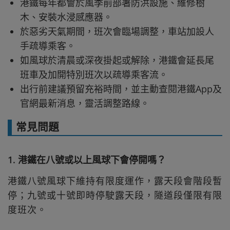
港鐵每年都會於風季前部署防洪設施、維修樹
木、安裝水浸感應器。
於惡劣天氣期間，班次會臨場調整，車站加設人
手疏導乘客。
如風球於清晨或深夜掛起或解除，港鐵會延長尾
班車及加開特別班次以疏導乘客流。
出行前建議預留充裕時間，並主動查閱港鐵App及
官網最新消息，靈活調整路線。
常見問題
1. 港鐵在八號或以上風球下會停開嗎？
港鐵八號風球下維持有限度運作，露天段會階段暫
停；九號或十號即時停駛露天段，隧道段僅限有限
度班次。