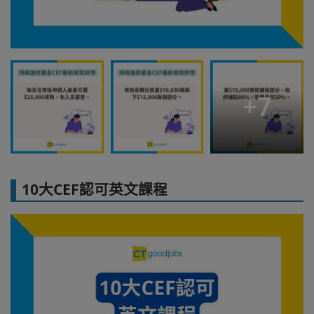
+
7
10大CEF認可英文課程