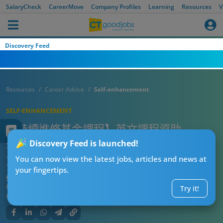
SalaryCheck
CareerMove
Company Profiles
Learning
Resources
V
Discovery Feed
Resources
Career Advice
Self-enhancement
SELF-ENHANCEMENT
【持續進修基金課程】英文課程資助
$25,000！10大CEF課程/學費/報名方法一
Discovery Feed is launched!
文睇清
You can now view the latest jobs, articles and news at
your fingertips.
CT進修導師阿J
Published:
2026-07-30 23:35
Try it!
Updated:
2026-07-30 23:35