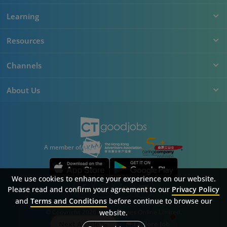
Learning
Resources
Channels
About Us
A member of
We use cookies to enhance your experience on our website.
Please read and confirm your agreement to our
Privacy Policy
and
Terms and Conditions
before continue to browse our
Sitemap
FAQ
Privacy Policy
Terms & Conditions
website.
© Copyright 2026 Career Times Online Limited.
All rights reserved.
Next Article
Explore Job