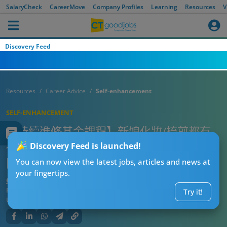
SalaryCheck
CareerMove
Company Profiles
Learning
Resources
V
Discovery Feed
Resources
Career Advice
Self-enhancement
SELF-ENHANCEMENT
【持續進修基金課程】新娘化妝/梳剪都有
得讀！？政府資助$25,000讀課程！學化妝
Discovery Feed is launched!
同髮型技巧
You can now view the latest jobs, articles and news at
your fingertips.
CT進修導師阿J
Published:
2026-07-31 12:35
Try it!
Updated:
2026-07-31 12:35