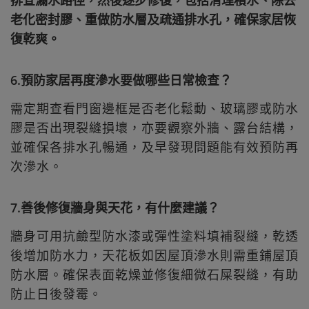
排查漏水路徑，然後逐步修復，包括清理積水、除去
老化密封膠、重做防水層及疏通排水孔，確保家居恢
復乾爽。
6.預防家居再度滲水要做哪些日常檢查？
需定期查看門窗邊框是否老化鬆動、玻璃膠或防水
膠是否出現裂縫損壞，亦要觀察外牆、露台結構，
並確保各排水孔暢通，及早發現問題能有效預防再
次滲水。
7.善後修復牆身與天花，有什麼建議？
牆身可用抗鹼型防水漆或彈性塗料填補裂縫，乾透
後增加防水力，天花板如因屋頂滲水則需重鋪屋頂
防水層。確保表面乾燥並修復細微石屎裂縫，有助
防止日後發霉。