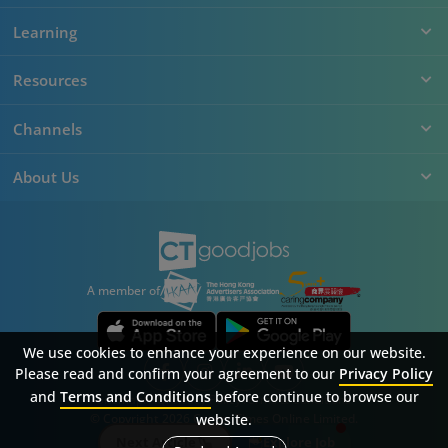
Learning
Resources
Channels
About Us
A member of
We use cookies to enhance your experience on our website.
Please read and confirm your agreement to our
Privacy Policy
and
Terms and Conditions
before continue to browse our
Sitemap
FAQ
Privacy Policy
Terms & Conditions
website.
© Copyright 2026 Career Times Online Limited.
All rights reserved.
Next Article
Explore Job