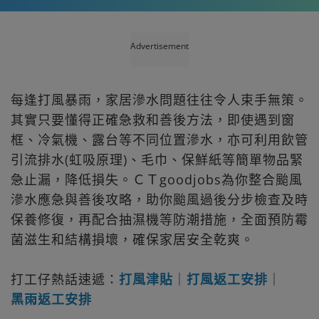
Advertisement
每逢打風暴雨，家居滲水問題往往令人束手無策。
其實只要懂得正確急救和善後方法，即使遇到窗
框、冷氣機、露台等不同位置滲水，亦可利用飲管
引流排水(虹吸原理)、毛巾、保鮮紙等簡單物品緊
急止漏，降低損失。ＣＴgoodjobs為你整合颱風
滲水應急與善後攻略，助你颱風過後分步檢查及時
保養修復，再配合抽濕機等防潮措施，全面預防霉
菌滋生和結構損壞，確保家居安全乾爽。
打工仔熱話速遞：
打風津貼
｜
打風返工安排
｜
黑雨返工安排