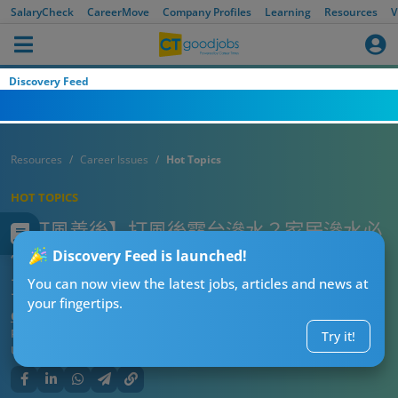
SalaryCheck
CareerMove
Company Profiles
Learning
Resources
V
Discovery Feed
Resources
Career Issues
Hot Topics
HOT TOPICS
【打風善後】打風後露台滲水？家居滲水必
做5步＋1招極速防潮！颱風漏水急救+檢查
Discovery Feed is launched!
重點
You can now view the latest jobs, articles and news at
your fingertips.
CT熱話管理員
Published:
2026-07-31 15:35
Try it!
Updated:
2026-07-31 15:35