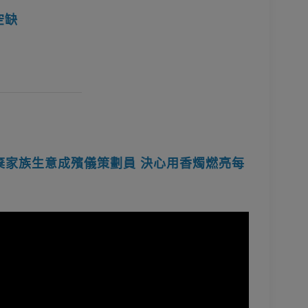
空缺
棄家族生意成殯儀策劃員 決心用香燭燃亮每