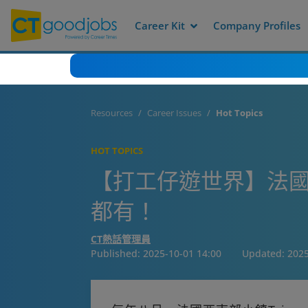
Career Kit
Company Profiles
Resources
Career Issues
Hot Topics
HOT TOPICS
【打工仔遊世界】法國
都有！
CT熱話管理員
Published:
2025-10-01 14:00
Updated:
2025