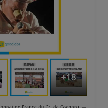
+
18
t de France du Cri de Cochon」—