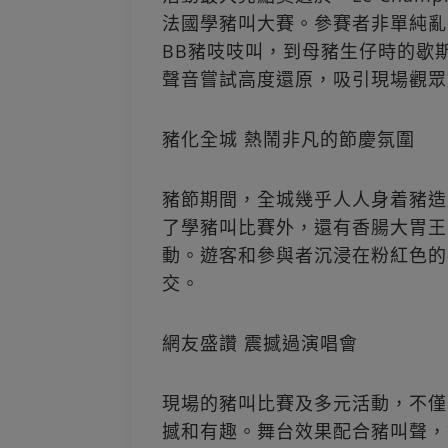
法國學豬叫大賽。參賽者非單純亂
BB豬吱吱叫，到母豬生仔時的歇
聲音嘗試高度還原，吸引現場觀眾
豬化全城 熱鬧非凡的節慶氛圍
豬節期間，全城幾乎人人身着豬造
了學豬叫比賽外，還有香腸大胃王
動。遊客和參與者沉浸在粉紅色的
交。
網友盛讚 震撼過演唱會
現場的豬叫比賽及多元活動，不僅
撼和有趣。舞台效果配合豬叫聲，