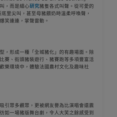
叫，而是細心
研究
豬隻各式叫聲。從可愛的
斯底里尖叫，甚至母豬餵奶時溫柔呼喚聲，
爆笑連連，掌聲雷動。
型，形成一種「全城豬化」的有趣場面。除
比賽、街頭豬裝遊行、豬賽跑等多項豐富活
歡樂環境中，體驗法國農村文化及趣味社
吸引眾多觀眾，更被網友譽為比演唱會還震
彷如一場豬版舞台劇，令人大笑之餘感受到