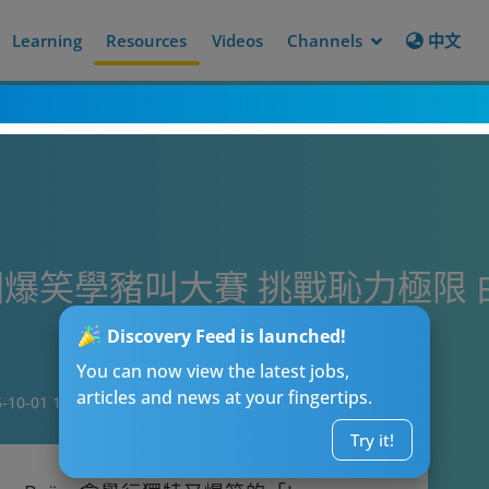
Learning
Resources
Videos
Channels
中文
爆笑學豬叫大賽 挑戰恥力極限 
Discovery Feed is launched!
You can now view the latest jobs,
articles and news at your fingertips.
-10-01 14:00
Try it!