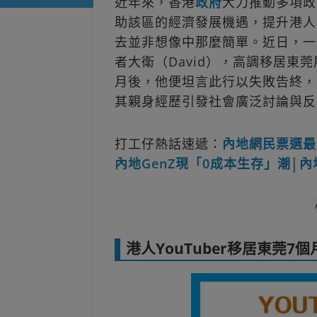
近年來，香港
政府
大力推動多項政
助該區的經濟發展機遇，提升港人
去並非想像中那麼簡單。近日，一位
者大衛（David），高調移居東
月後，他便坦言此行以失敗告終，
其親身經歷引發社會廣泛討論與反
打工仔熱話速遞：
內地網民票選最
內地GenZ現「0成本生存」潮
│
內
港人YouTuber移居東莞7