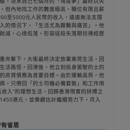
驗，坦承自己七個月的「灣區夢」最終以失
，但內地找工作的難度極高，職位有限且薪
00至5000元人民幣的收入，遠遠無法支撐
入的情況下，「生活尤為艱難與痛苦」。他
銳減，心境低落，形容這段失落期彷彿經歷
重夾擊下，大衛最終決定放棄東莞生活，回
生活路徑。回港後，他立刻投身駕駛的士的
的房貸債務為首要目標。由於運輸高昂，他
俱，只帶回「的士司機必備套裝」和工作用
低收入”的理想生活，回歸香港現實的拼搏之
1450港元，並樂觀估計繼續努力下，月入
皆有省思