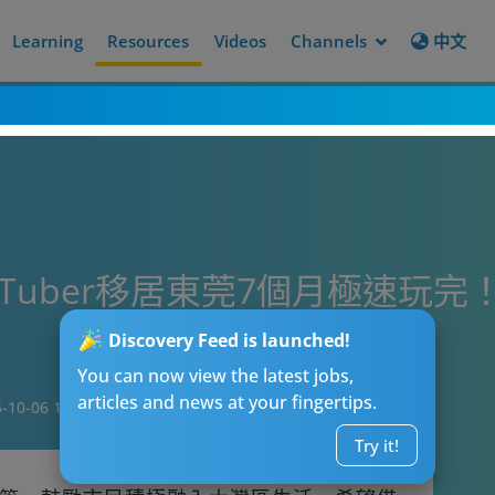
Learning
Resources
Videos
Channels
中文
Tuber移居東莞7個月極速玩完
Discovery Feed is launched!
You can now view the latest jobs,
articles and news at your fingertips.
-10-06 19:15
Try it!