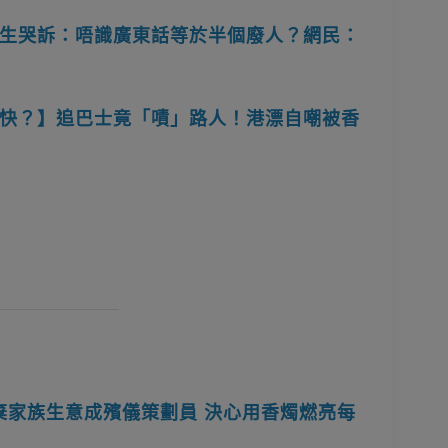
生哭訴：唔識廣東話等於半個廢人？網民：
快？】追巴士竟「嘖」路人！港漂自嘲被香
棄家族生意成殯儀策劃員 決心用香燭燃亮每