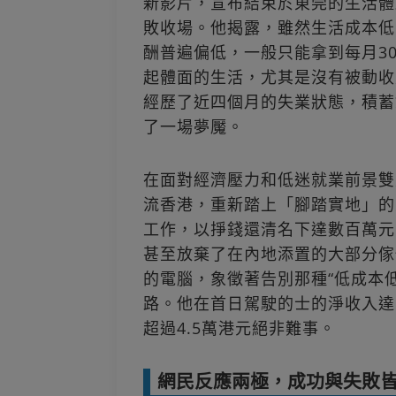
新影片，宣布結束於東莞的生活體
敗收場。他揭露，雖然生活成本低
酬普遍偏低，一般只能拿到每月30
起體面的生活，尤其是沒有被動收
經歷了近四個月的失業狀態，積蓄
了一場夢魘。
在面對經濟壓力和低迷就業前景雙
流香港，重新踏上「腳踏實地」的
工作，以掙錢還清名下達數百萬元
甚至放棄了在內地添置的大部分傢
的電腦，象徵著告別那種“低成本
路。他在首日駕駛的士的淨收入達
超過4.5萬港元絕非難事。
網民反應兩極，成功與失敗