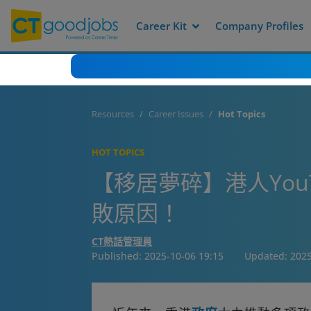
Career Kit
Company Profiles
Resources
Career Issues
Hot Topics
HOT TOPICS
【移居夢碎】港人You
敗原因！
CT熱話管理員
Published:
2025-10-06 19:15
Updated:
2025