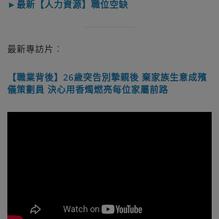
►最新【人力資源】職位空缺
最新專訪片︰
【職業背後】26歲突告別摯親後 棄家族生意成殯
儀策劃員 決心用香燭燃亮每位家屬前路