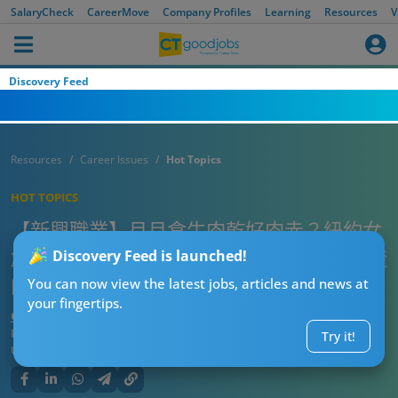
SalaryCheck
CareerMove
Company Profiles
Learning
Resources
V
Discovery Feed
Resources
Career Issues
Hot Topics
HOT TOPICS
【新興職業】月月食牛肉乾好肉赤？紐約女
創「代坐車」服務 網民：仲好賺過喺香港揸
Discovery Feed is launched!
的士！
You can now view the latest jobs, articles and news at
your fingertips.
CTgoodjobs’ Editor
Published:
2025-10-07 13:15
Try it!
Updated:
2025-10-07 13:15