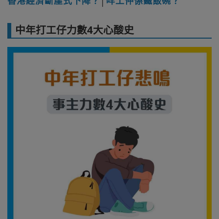
香港經濟斷崖式下降？
│
咩工仲係鐵飯碗？
中年打工仔力數4大心酸史