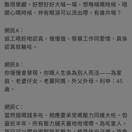
敢唔樂觀。好想好好大喊一場，想喺喊嘅時候、唔
開心嘅時候，仲有眼淚可以流出嚟。有誰共鳴？
網民A：
返工唔好咁認真，慢慢做。發展工作同愛情，真係
認真就輸咗。
網民B：
你慢慢會發現，你嘅人生係為別人而活——為家
庭、老婆仔女、老竇阿媽、外父外母。利申：45
歲。
網民C：
當然搵嘅錢多咗，相應要承受嘅壓力同樣大咗。但
最近半年，所有壓力鋪天蓋地咁埋嚟。為咗家人，
我只可以獨自面對所有壓力，條路係自己揀，我會