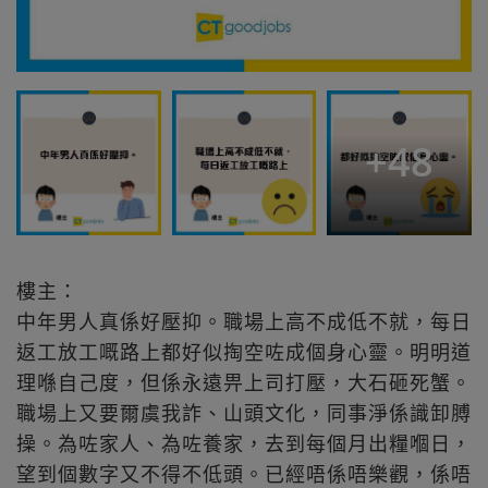
+
48
樓主：
中年男人真係好壓抑。職場上高不成低不就，每日
返工放工嘅路上都好似掏空咗成個身心靈。明明道
理喺自己度，但係永遠畀上司打壓，大石砸死蟹。
職場上又要爾虞我詐、山頭文化，同事淨係識卸膊
操。為咗家人、為咗養家，去到每個月出糧嗰日，
望到個數字又不得不低頭。已經唔係唔樂觀，係唔