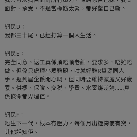
面對、承受，不過當橡筋太緊，都好驚自己斷。
網民D：
我都三十尾，已經打算一個人生活。
網民E：
完全同意。返工真係頂唔順老細，要求多，唔難唔
做。但係只處理小眾難題，咁就好難R資源同人
手。返到屋企係開心嘅，但同時要維持家庭又好疲
累。供樓、保險、交税、學費、水電煤差餉……真
係條命都畀埋佢。
網民F：
唔生下一代，根本冇壓力。每個月出糧夠使有突，
其他話知佢。