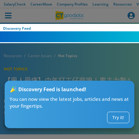
SalaryCheck
CareerMove
Company Profiles
Learning
Resources
V
Discovery Feed
Resources
Career Issues
Hot Topics
HOT TOPICS
【男人最痛】中年打工仔悲鳴！事主力數4
大心酸史 崩潰：中年男人好壓抑！
Discovery Feed is launched!
You can now view the latest jobs, articles and news at
CT熱話管理員
your fingertips.
Published:
2025-10-12
Updated:
2025-10-12
Try it!