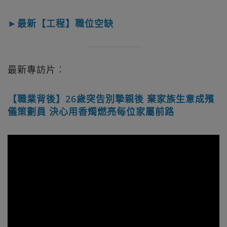
►最新【工程】職位空缺
最新專訪片︰
【職業背後】26歲突告別摯親後 棄家族生意成殯
儀策劃員 決心用香燭燃亮每位家屬前路