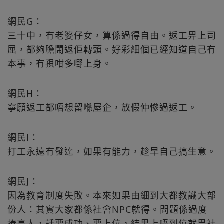
網民G：
三十中，冇老婆仔女，算係過得自由。返工畀上司
屈，都夠膽鬧返佢轉頭。好彩細個已經知道自己冇
本事，冇孭咁多嘢上身。
網民H：
寧願返工都唔想留喺屋企，放假仲慘過返工。
網民I：
打工永遠冇發達，如果有能力，趁早自己搞生意。
網民J：
因為教育制度失敗。本來如果由細到大都教識大部
份人：其實大家都係社會NPC就得。問題係過度
捧高人，話要成功、要上位，結果上唔到位就畀社