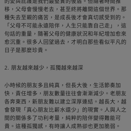
的愛與庇護是我們最堅實的後盾。但隨著時間推
移，父母會慢慢老去，甚至終將離開這個世界。那
種失去至親的痛苦，是成長後才會真切感受到的。
「父母不可能永遠陪伴，人生只能靠自己走」，這
句話的重量，隨著父母的健康狀況和年紀增加愈來
愈沉重。很多人回望過去，才明白那些看似平凡的
日子是那麼珍貴。
2. 朋友越來越少，孤獨越來越深
小時候的朋友多且純真，但長大後，生活節奏加
快，責任增多，朋友數量往往會漸漸減少。老朋友
各奔東西，新朋友難以建立深厚連結。越長大，越
會發現「真心朋友比薪水還少」的現實。人與人之
間的關係多了功利考量，純粹的陪伴變得難能可
貴。這種孤獨感，有時讓人成熟卻也更加脆弱。