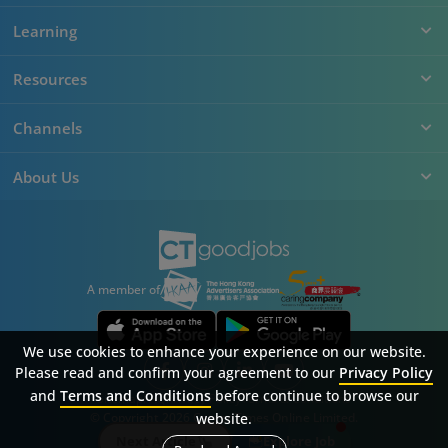
Learning
Resources
Channels
About Us
A member of
We use cookies to enhance your experience on our website.
Please read and confirm your agreement to our
Privacy Policy
and
Terms and Conditions
before continue to browse our
Sitemap
FAQ
Privacy Policy
Terms & Conditions
website.
© Copyright 2026 Career Times Online Limited.
All rights reserved.
Next Article
Explore Job