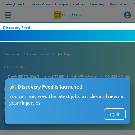
SalaryCheck
CareerMove
Company Profiles
Learning
Resources
V
Discovery Feed
Resources
Career Issues
Hot Topics
HOT TOPICS
【成長殘酷】10個長大才懂的痛！父母終會
離開、朋友越來越少 網民淚目：中晒！
Discovery Feed is launched!
You can now view the latest jobs, articles and news at
CTgoodjobs’ Editor
your fingertips.
Published:
2025-10-15 19:00
Updated:
2025-10-15 19:00
Try it!