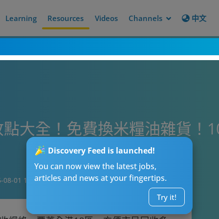
Learning
Resources
Videos
Channels
中文
收點大全！免費換米糧油雜貨！1
Discovery Feed is launched!
You can now view the latest jobs,
articles and news at your fingertips.
-08-01 17:06
Try it!