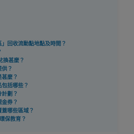
區區」回收流動點地點及時間？
？
可兌換甚麼？
提供？
是甚麼？
品包括哪些？
分計劃？
現金券？
覆蓋哪些區域？
持環保教育？