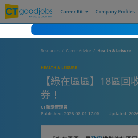
Career Kit
Company Profiles
Resources
Career Advice
Health & Leisure
HEALTH & LEISURE
【綠在區區】18區回
券！
CT熱話管理員
Published:
2026-08-01 17:06
Updated:
2026