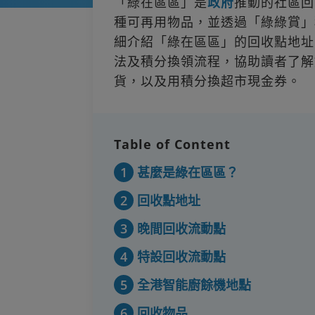
「綠在區區」是
政府
推動的社區回
種可再用物品，並透過「綠綠賞」
細介紹「綠在區區」的回收點地址
法及積分換領流程，協助讀者了解
貨，以及用積分換超市現金券。
Table of Content
1
甚麼是綠在區區？
2
回收點地址
3
晚間回收流動點
4
特設回收流動點
5
全港智能廚餘機地點
6
回收物品