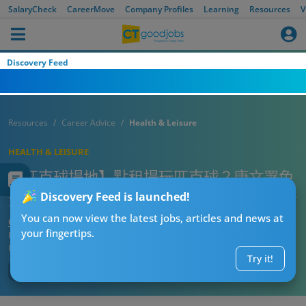
SalaryCheck
CareerMove
Company Profiles
Learning
Resources
V
Discovery Feed
Resources
Career Advice
Health & Leisure
HEALTH & LEISURE
【匹克球場地】點租場玩匹克球？康文署免
費場預訂教學 5大熱門室內場收費/地址推介
Discovery Feed is launched!
You can now view the latest jobs, articles and news at
CTgoodjobs’ Editor
your fingertips.
Published:
2026-08-02 03:06
Updated:
2026-08-02 03:06
Try it!