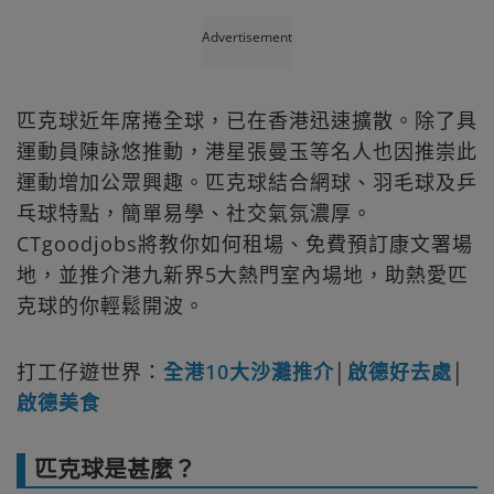
Advertisement
匹克球近年席捲全球，已在香港迅速擴散。除了具
運動員陳詠悠推動，港星張曼玉等名人也因推崇此
運動增加公眾興趣。匹克球結合網球、羽毛球及乒
乓球特點，簡單易學、社交氣氛濃厚。
CTgoodjobs將教你如何租場、免費預訂康文署場
地，並推介港九新界5大熱門室內場地，助熱愛匹
克球的你輕鬆開波。
打工仔遊世界：
全港10大沙灘推介
│
啟德好去處
│
啟德美食
匹克球是甚麼？