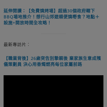
延伸閱讀：【免費燒烤場】超過30個政府轄下
BBQ場地推介！想行山郊遊順便燒嘢食？地點＋
設施+開放時間全攻略！
最新專訪片︰
【職業背後】26歲突告別摯親後 棄家族生意成殯
儀策劃員 決心用香燭燃亮每位家屬前路