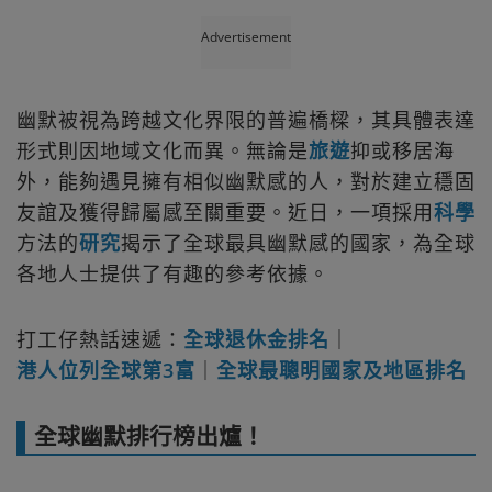
Advertisement
幽默被視為跨越文化界限的普遍橋樑，其具體表達
形式則因地域文化而異。無論是
旅遊
抑或移居海
外，能夠遇見擁有相似幽默感的人，對於建立穩固
友誼及獲得歸屬感至關重要。近日，一項採用
科學
方法的
研究
揭示了全球最具幽默感的國家，為全球
各地人士提供了有趣的參考依據。
打工仔熱話速遞：
全球退休金排名
｜
港人位列全球第3富
｜
全球最聰明國家及地區排名
全球幽默排行榜出爐！