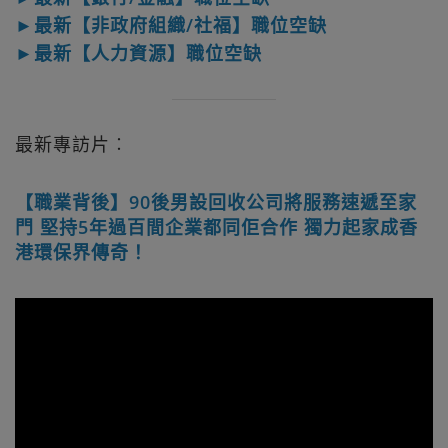
►最新【非政府組織/社福】職位空缺
►最新【人力資源】職位空缺
最新專訪片︰
【職業背後】90後男設回收公司將服務速遞至家
門 堅持5年過百間企業都同佢合作 獨力起家成香
港環保界傳奇！