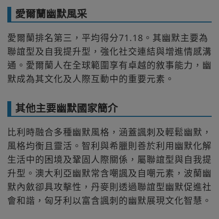
愛爾蘭幽默風采
愛爾蘭排名第三，平均得分71.18。其幽默主要為
聯誼型及自我提升型，強化社交連結與增進情感溝
通。愛爾蘭人在全球範圍享有卓越的敘事能力，幽
默成為其文化及人際互動中的重要元素。
其他主要幽默國家簡介
比利時融合多種幽默風格，涵蓋諷刺及輕鬆幽默，
風格均衡且靈活。智利與希臘則善於利用幽默化解
生活中的困境及鞏固人際關係，屬聯誼型與自我提
升型。澳大利亞幽默常含嘲諷及自嘲元素，波蘭幽
默內斂卻具攻擊性，丹麥則透過聯誼型幽默促進社
會和諧，匈牙利以富含諷刺的幽默展現文化智慧。