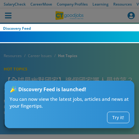
SalaryCheck
CareerMove
Company Profiles
Learning
Resources
V
Discovery Feed
Resources
Career Issues
Hot Topics
HOT TOPICS
【全球最幽默國家】邊個國家嘅人最搞笑？
全球幽默排行榜出爐！
Discovery Feed is launched!
You can now view the latest jobs, articles and news at
CT熱話管理員
your fingertips.
Published:
2025-10-26 18:00
Updated:
2025-10-26 18:00
Try it!