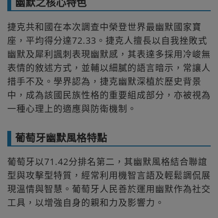
幽默之核心特色
捷克共和國 在本次調查中榮登世界最幽默國家寶
座，平均得分達72.33。捷克人擅長以自我挫敗式
幽默及犀利諷刺表現幽默感，其表達多採用冷峻無
表情的敘述方式，並輔以細膩的語言暗示，常讓人
措手不及。學界認為，捷克幽默深植於歷史背景
中，成為該國民族性格的重要組成部分，亦被視為
一種心理上的適應與防衛機制。
葡萄牙幽默風格特點
葡萄牙 以71.42分排名第二，其幽默風格結合聯誼
型與攻擊型特質，經常利用機智言語及輕鬆調侃展
現溫情與智慧。葡萄牙人民善於運用幽默作為社交
工具，以增強自身的親和力及影響力。