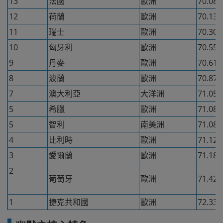
13
法國
歐洲
70.08
12
荷蘭
歐洲
70.13
11
瑞士
歐洲
70.30
10
匈牙利
歐洲
70.55
9
丹麥
歐洲
70.61
8
波蘭
歐洲
70.87
7
澳大利亞
大洋洲
71.05
5
希臘
歐洲
71.08
5
智利
南美洲
71.08
4
比利時
歐洲
71.12
3
愛爾蘭
歐洲
71.18
2
葡萄牙
歐洲
71.42
1
捷克共和國
歐洲
72.33