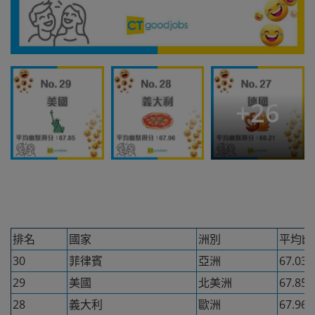
+
26
排名
國家
洲別
平均幽
30
菲律賓
亞洲
67.03
29
美國
北美洲
67.85
28
義大利
歐洲
67.96