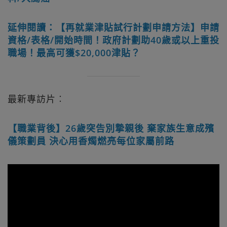
延伸閱讀：【再就業津貼試行計劃申請方法】申請
資格/表格/開始時間！政府計劃助40歲或以上重投
職場！最高可獲$20,000津貼？
最新專訪片︰
【職業背後】26歲突告別摯親後 棄家族生意成殯
儀策劃員 決心用香燭燃亮每位家屬前路