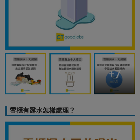
+
7
雪櫃有露水怎樣處理？