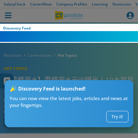
SalaryCheck
CareerMove
Company Profiles
Learning
Resources
V
Discovery Feed
Resources
Career Issues
Hot Topics
HOT TOPICS
【雪櫃漏水】雪櫃漏水元凶曝光！10大常見
錯誤你中幾多個？ 即學10招DIY維修法
Discovery Feed is launched!
You can now view the latest jobs, articles and news at
CT熱話管理員
your fingertips.
Published:
2026-08-03 03:06
Updated:
2026-08-03 03:06
Try it!