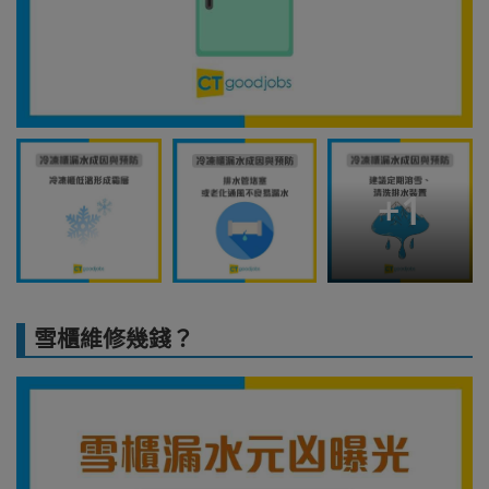
+
1
雪櫃維修幾錢？