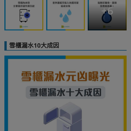
+
6
雪櫃漏水10大成因