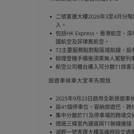
二號客運大樓2026年3至4月分
入。
包括HK Express、香港航
國航空及菲律賓航空。
T2主要服務點對點區域航線，設
辦理登機手續後須乘無人駕駛列車
航空公司櫃台遷入可分散T1旅客
旅遊車候車大堂率先開放
2025年9月23日啟用全新旅遊
設41個停車位，容納旅遊巴、跨
集中分散於T1及停車場的跨境交
透過三條室內通道與T1無縫連接
減輕一號客運大樓高峰時段交通