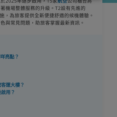
於2025年逐步啟用，15家
航空
公司櫃台將
誌著機場整體服務的升級。T2設有先進的
施，為旅客提供全新便捷舒適的候機體驗。
特色與常見問題，助旅客掌握最新資訊。
有咩亮點？
號客運大樓？
段啟用？
？