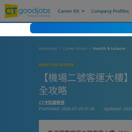
Career Kit
Company Profiles
Resources
Career Advice
Health & Leisure
HEALTH & LEISURE
【機場二號客運大樓】
全攻略
CT冷知識教授
Published:
2026-07-20 01:30
Updated:
2026