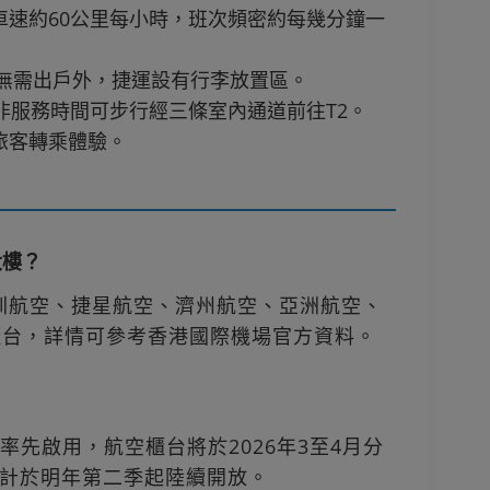
車速約60公里每小時，班次頻密約每幾分鐘一
，無需出戶外，捷運設有行李放置區。
非服務時間可步行經三條室內通道前往T2。
旅客轉乘體驗。
大樓？
、深圳航空、捷星航空、濟州航空、亞洲航空、
櫃台，詳情可參考香港國際機場官方資料。
？
日率先啟用，航空櫃台將於2026年3至4月分
計於明年第二季起陸續開放。