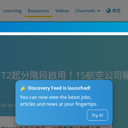
Learning
Resources
Videos
Channels
中文
T2起分階段啟用！15航空公司
Discovery Feed is launched!
You can now view the latest jobs,
articles and news at your fingertips.
-07-20 01:30
Try it!