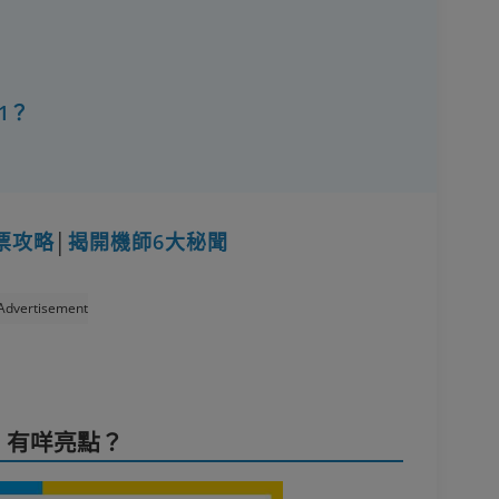
1？
票攻略
│
揭開機師6大秘聞
Advertisement
）有咩亮點？