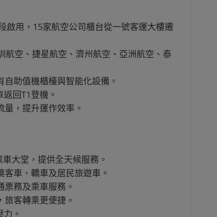
階段啟用，15家航空公司櫃台從一號客運大樓遷
空、深圳航空、捷星航空、濟州航空、亞洲航空、泰
有自助值機櫃檯與智能化設備。
返回T1登機。
流量，提升運作效率。
車候車大堂，提供全天候服務。
境客車、轎車及居民旅遊車。
通票務及乘車服務。
，旅客轉乘更便捷。
壓力。