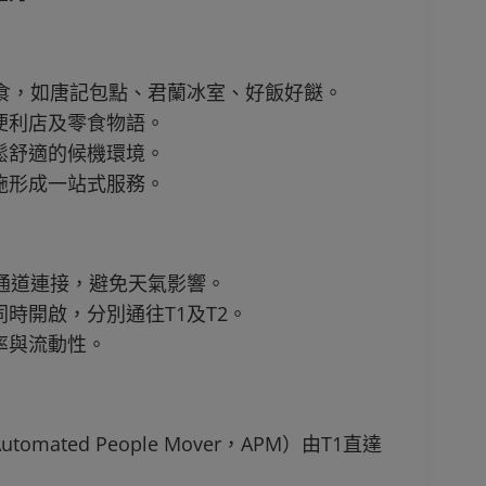
美食，如唐記包點、君蘭冰室、好飯好餸。
1便利店及零食物語。
鬆舒適的候機環境。
施形成一站式服務。
通道連接，避免天氣影響。
時開啟，分別通往T1及T2。
率與流動性。
ted People Mover，APM ）由T1直達