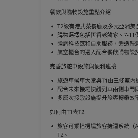
餐飲與購物設施重點介紹
T2設有港式茶餐廳及多元亞洲
購物選擇包括恆香老餅家、7-1
強調科技感和自助服務，營造輕
航空櫃台的遷入配合餐飲購物設
完善旅遊車設施與便利連接
旅遊車候車大堂與T1由三條室內
配合未來機場快綫列車兩側車門同
多層次接駁設施提升旅客轉乘效
如何由T1去T2
旅客可乘搭機場旅客捷運系統（Automa
T2。