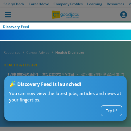
SalaryCheck
CareerMove
Company Profiles
Learning
Resources
V
Discovery Feed
Resources
Career Advice
Health & Leisure
HEALTH & LEISURE
【健康警號】新研究發現：愈肥個腦愈細？
即睇體重同腦部萎縮嘅驚人關係！
Discovery Feed is launched!
You can now view the latest jobs, articles and news at
CT健康顧問
your fingertips.
Published:
2025-12-03 20:00
Updated:
2025-12-03 20:00
Try it!