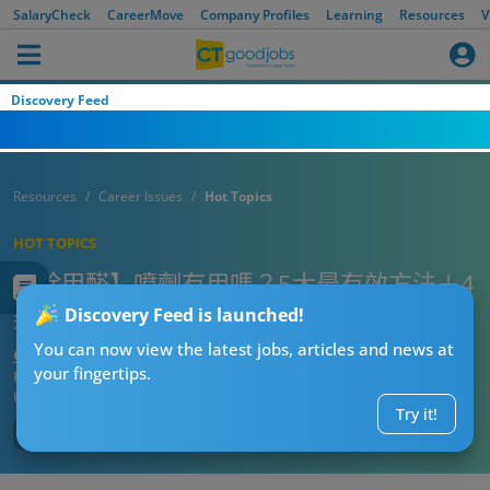
SalaryCheck
CareerMove
Company Profiles
Learning
Resources
V
Discovery Feed
Resources
Career Issues
Hot Topics
HOT TOPICS
【除甲醛】噴劑有用嗎？5大最有效方法＋4
類高危家具 附專業收費參考
Discovery Feed is launched!
You can now view the latest jobs, articles and news at
CT熱話管理員
your fingertips.
Published:
2026-08-04 04:37
Updated:
2026-08-04 04:37
Try it!