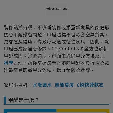
Advertisement
裝修熱潮持續，不少新裝修或添置新家具的家庭都
關心甲醛殘留問題。甲醛超標不但影響空氣質素，
更會危及健康，導致呼吸道或慢性疾病。因此，除
甲醛已成家居必修課。CTgoodjobs將全方位解析
甲醛成因、消退週期、市面主流除甲醛方法及其
科學
原理，讓你掌握最新香港除甲醛收費行情及識
別最常見的藏甲醛傢俬，做好預防及治理。
家居小百科：
水喉漏水
│
馬桶清潔
│
6招快速乾衣
甲醛是什麼？