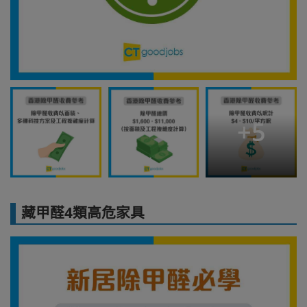
+
5
藏甲醛4類高危家具