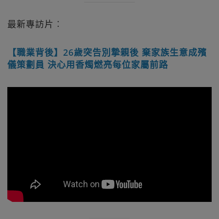
最新專訪片︰
【職業背後】26歲突告別摯親後 棄家族生意成殯
儀策劃員 決心用香燭燃亮每位家屬前路