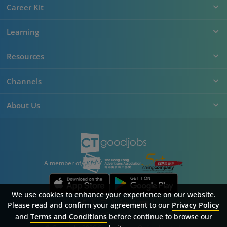
Career Kit
Learning
Resources
Channels
About Us
A member of
We use cookies to enhance your experience on our website.
Please read and confirm your agreement to our
Privacy Policy
and
Terms and Conditions
before continue to browse our
Sitemap
FAQ
Privacy Policy
Terms & Conditions