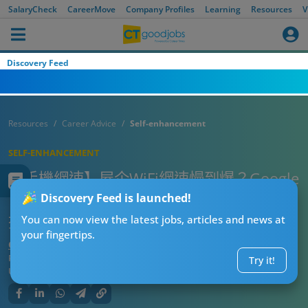
SalaryCheck
CareerMove
Company Profiles
Learning
Resources
V
Discovery Feed
Resources
Career Advice
Self-enhancement
SELF-ENHANCEMENT
【手機網速】屋企WiFi網速慢到爆？Google
官方教避開4大設定陷阱 手機設定+Router
Discovery Feed is launched!
擺位全攻略
You can now view the latest jobs, articles and news at
your fingertips.
CTgoodjobs’ Editor
Published:
2026-08-05 11:08
Try it!
Updated:
2026-08-05 11:08