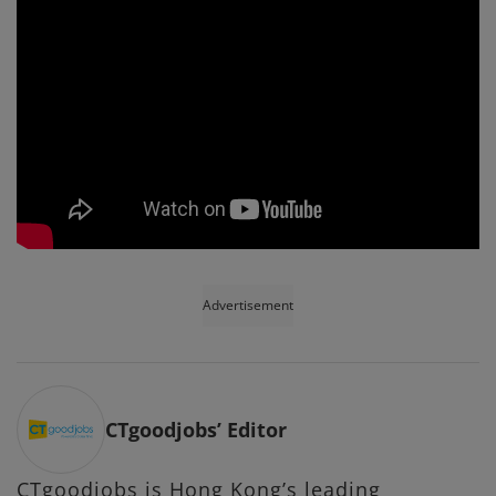
Advertisement
CTgoodjobs’ Editor
CTgoodjobs is Hong Kong’s leading