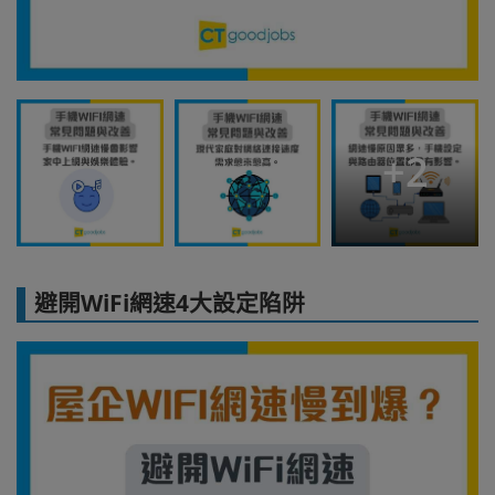
+
2
避開WiFi網速4大設定陷阱