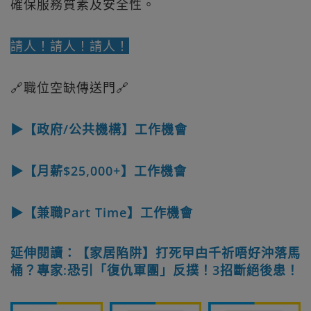
確保服務質素及安全性。
請人！請人！請人！
🔗職位空缺傳送門🔗
▶【政府/公共機構】工作機會
▶【月薪$25,000+】工作機會
▶【兼職Part Time】工作機會
延伸閱讀：【家居陷阱】打死曱甴千祈唔好沖落馬
桶？專家:恐引「復仇軍團」反撲！3招斷絕後患！