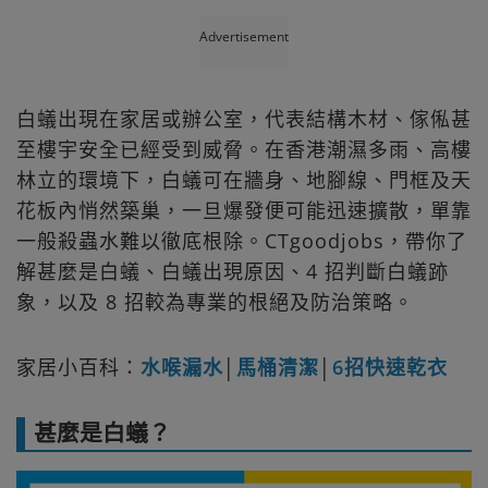
Advertisement
白蟻出現在家居或辦公室，代表結構木材、傢俬甚
至樓宇安全已經受到威脅。在香港潮濕多雨、高樓
林立的環境下，白蟻可在牆身、地腳線、門框及天
花板內悄然築巢，一旦爆發便可能迅速擴散，單靠
一般殺蟲水難以徹底根除。CTgoodjobs，帶你了
解甚麼是白蟻、白蟻出現原因、4 招判斷白蟻跡
象，以及 8 招較為專業的根絕及防治策略。
家居小百科：
水喉漏水
│
馬桶清潔
│
6招快速乾衣
甚麼是白蟻？