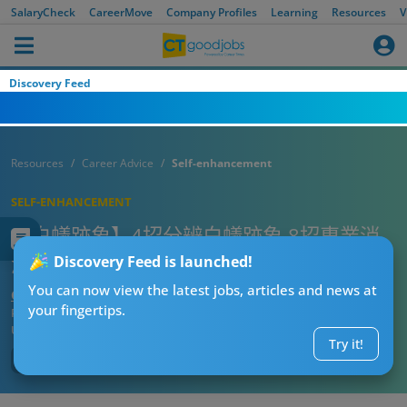
SalaryCheck
CareerMove
Company Profiles
Learning
Resources
V
Discovery Feed
Resources
Career Advice
Self-enhancement
SELF-ENHANCEMENT
【白蟻跡象】4招分辨白蟻跡象 8招專業消
滅方法+正確防治
Discovery Feed is launched!
You can now view the latest jobs, articles and news at
CTgoodjobs’ Editor
your fingertips.
Published:
2026-08-04 14:37
Updated:
2026-08-04 14:37
Try it!