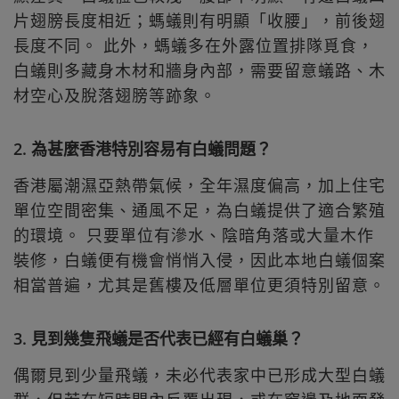
片翅膀長度相近；螞蟻則有明顯「收腰」，前後翅
長度不同。 此外，螞蟻多在外露位置排隊覓食，
白蟻則多藏身木材和牆身內部，需要留意蟻路、木
材空心及脫落翅膀等跡象。
2. 為甚麼香港特別容易有白蟻問題？
香港屬潮濕亞熱帶氣候，全年濕度偏高，加上住宅
單位空間密集、通風不足，為白蟻提供了適合繁殖
的環境。 只要單位有滲水、陰暗角落或大量木作
裝修，白蟻便有機會悄悄入侵，因此本地白蟻個案
相當普遍，尤其是舊樓及低層單位更須特別留意。
3. 見到幾隻飛蟻是否代表已經有白蟻巢？
偶爾見到少量飛蟻，未必代表家中已形成大型白蟻