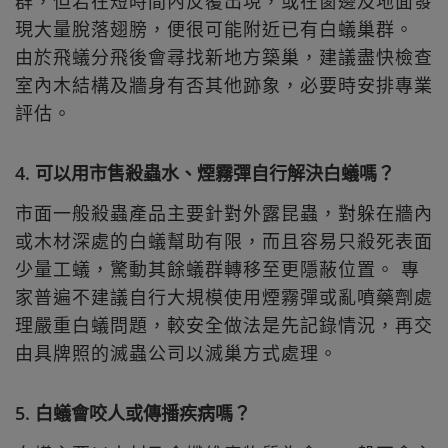
群，但若在短時間內反覆出現，或在窗邊及地面發
現大量脫落翅膀，便很可能附近已有白蟻巢群。
由於飛蟻分飛後會尋找新地方築巢，建議盡快檢查
室內木結構及牆身有否其他跡象，必要時安排專業
評估。
4. 可以用市售殺蟲水、煙霧彈自行解決白蟻嗎？
市面一般殺蟲產品主要針對外露昆蟲，對躲在牆內
或木材深處的白蟻幫助有限，而且容易只殺死表面
少量工蟻，驚動其餘蟻群轉移至更隱蔽位置。 專
家普遍不建議自行大規模使用煙霧彈或亂噴藥劑處
理嚴重白蟻問題，較安全做法是先記錄情況，再交
由具牌照的滅蟲公司以滅巢方式處理。
5. 白蟻會咬人或傳播疾病嗎？