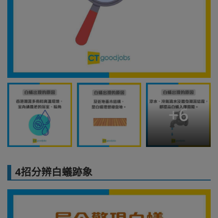
+
6
4招分辨白蟻跡象