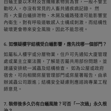
白蟻主要以木材及含纖維素物質為食，一般不會主
動咬人，亦沒有常見的人畜共通疾病記錄。 然
而，大量白蟻排泄物、木屑及蟻路殘渣可能影響室
內衛生，對有呼吸道敏感人士構成刺激，而結構性
破壞更會帶來安全風險，因此不能忽視。
6. 如懷疑樓宇結構受白蟻影響，應先找哪一個部門？
如屬私人樓宇或分層物業，住戶可先通知大廈管理
處或業主立案法團，了解是否屬共用部份問題，並
建議安排統一滅蟲及結構檢查。 如為公屋或政府
宿舍，可向相關房屋管理部門或房屋署報告，由承
辦滅蟲公司跟進；結構安全疑慮則應諮詢專業工程
師意見。
7. 裝修後多久仍有白蟻風險？可否「一次過」永久根
治？