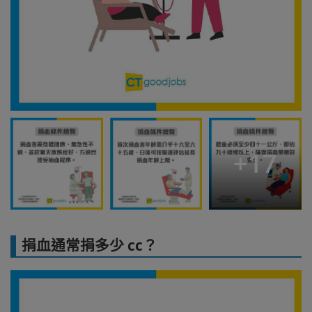
+
17
捐血通常捐多少 cc？