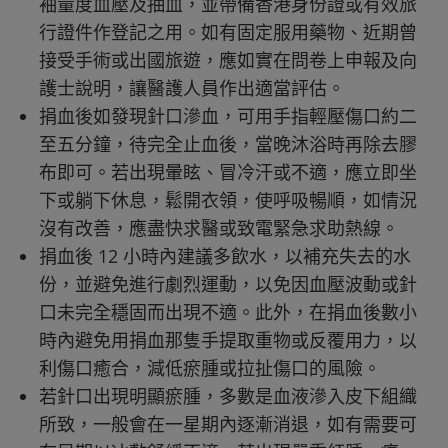
袖量度血壓及抽血，並帶備香港身份證或有效旅
行證件作登記之用。如有固定服用藥物、近期曾
接受手術或出國旅遊，應如實在問卷上申報及向
護士說明，讓醫護人員作出適當評估。
捐血後如發現針口滲血，可用手指輕壓傷口約二
至五分鐘，待完全止血後，當晚沐浴時再除去膠
布即可。若出現暈眩、冒冷汗或不適，應立即坐
下或躺下休息，鬆開衣領，使呼吸暢順，如情況
沒有改善，應盡快求醫或致電緊急求助熱線。
捐血後 12 小時內建議多飲水，以補充失去的水
份，並避免進行劇烈運動，以免因血壓波動或針
口未完全穩固而出現不適。此外，在捐血後數小
時內避免用捐血那隻手提取重物或反覆用力，以
利傷口癒合，減低瘀腫或拉扯傷口的風險。
若針口出現明顯瘀腫，多數是血液滲入皮下組織
所致，一般會在一星期內逐漸消退，如有需要可