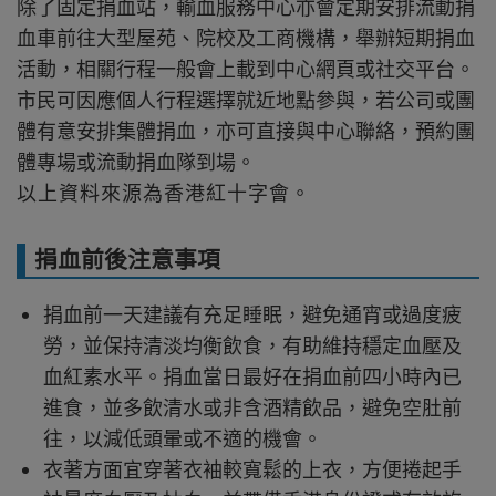
除了固定捐血站，輸血服務中心亦會定期安排流動捐
血車前往大型屋苑、院校及工商機構，舉辦短期捐血
活動，相關行程一般會上載到中心網頁或社交平台。
市民可因應個人行程選擇就近地點參與，若公司或團
體有意安排集體捐血，亦可直接與中心聯絡，預約團
體專場或流動捐血隊到場。
以上資料來源為香港紅十字會。
捐血前後注意事項
捐血前一天建議有充足睡眠，避免通宵或過度疲
勞，並保持清淡均衡飲食，有助維持穩定血壓及
血紅素水平。捐血當日最好在捐血前四小時內已
進食，並多飲清水或非含酒精飲品，避免空肚前
往，以減低頭暈或不適的機會。
衣著方面宜穿著衣袖較寬鬆的上衣，方便捲起手