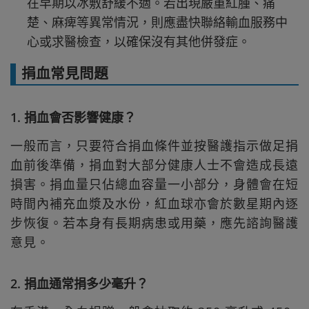
在早期以冰敷舒緩不適。若出現嚴重紅腫、痛
楚、麻痺等異常情況，則應盡快聯絡輸血服務中
心或求醫檢查，以確保沒有其他併發症。
捐血常見問題
1. 捐血會否影響健康？
一般而言，只要符合捐血條件並按醫護指示做足捐
血前後準備，捐血對大部分健康人士不會造成長遠
損害。捐血量只佔總血容量一小部分，身體會在短
時間內補充血漿及水份，紅血球亦會於數星期內逐
步恢復。若本身有長期病患或用藥，應先諮詢醫護
意見。
2. 捐血通常捐多少毫升？