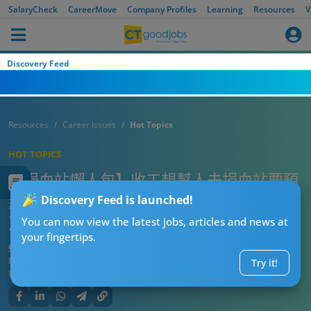
SalaryCheck
CareerMove
Company Profiles
Learning
Resources
V
Discovery Feed
Resources
Career Issues
Hot Topics
HOT TOPICS
【捐血站懶人包】收工想幫人去捐血站要預
約嗎？港九十八區捐血站地址 (附捐血條件
Discovery Feed is launched!
及須知)
You can now view the latest jobs, articles and news at
your fingertips.
CT熱話管理員
Published:
2026-08-05 04:07
Try it!
Updated:
2026-08-05 04:07