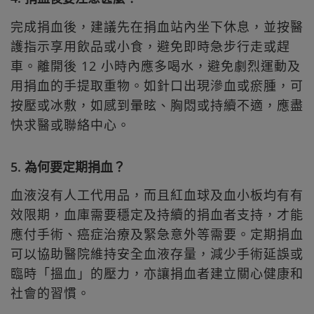
完成捐血後，建議先在捐血站內坐下休息，並按醫
護指示享用飲品或小食，避免即時急步行走或趕
車。離開後 12 小時內應多喝水，避免劇烈運動及
用捐血的手提取重物。如針口出現滲血或瘀腫，可
按壓或冰敷，如感到暈眩、胸悶或持續不適，應盡
快求醫或聯絡中心。
5. 為何要定期捐血？
血液沒有人工代用品，而且紅血球及血小板均有有
效限期，血庫需要穩定及持續的捐血者支持，才能
應付手術、癌症治療及緊急意外等需要。定期捐血
可以協助醫院維持安全血液存量，減少手術延誤或
臨時「搵血」的壓力，亦讓捐血者建立關心健康和
社會的習慣。