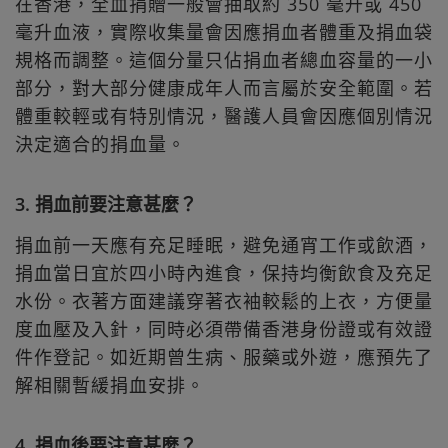
在香港，全血捐贈一般會抽取約 350 毫升或 450
毫升血液，實際收集量會因應捐血者體重及捐血袋
規格而調整。這個分量只佔捐血者總血容量的一小
部分，對大部分健康成年人而言屬於安全範圍。若
體重較輕或有特別情況，醫護人員會因應個別情況
決定適合的捐血量。
3. 捐血前要注意甚麼？
捐血前一天應有充足睡眠，避免通宵工作或飲酒，
捐血當日宜於四小時內進食，保持均衡飲食及充足
水份。衣著方面建議穿著衣袖較鬆的上衣，方便量
度血壓及入針，同時必須帶備香港身份證或有效證
件作登記。如近期曾生病、服藥或外遊，應預先了
解相關暫緩捐血安排。
4. 捐血後要注意甚麼？