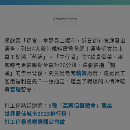
Advertisement
餐飲業「福食」本是員工福利，近日卻有食肆發出
通告，列出4大嚴苛規矩震驚全網！通告明文禁止
員工點選「蒸鱔」、「牛仔骨」等7款貴價菜，用
餐時間更被壓縮至最短20分鐘。這張被指「刻
薄」的告示背後，究竟是老闆
精算
過度，還是員工
濫用福利在先？一張通告，道盡了職場的人情冷暖
與
管理
智慧。
打工仔熱話速遞：
5種「高薪但極短命」職業
｜
世界最佳城巿2025排行榜
｜
打工仔最想喺邊間公司做