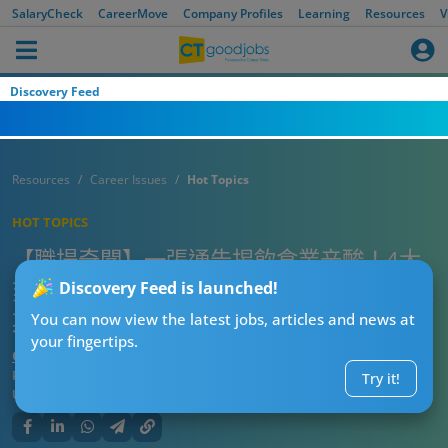
SalaryCheck
CareerMove
Company Profiles
Learning
Resources
V
Discovery Feed
Resources
Career Issues
Hot Topics
HOT TOPICS
【職場奇聞】一張通告揭飲食業辛酸！4大
刻薄規矩+7大禁食菜式！睇完即刻明點解長
Discovery Feed is launched!
期缺人！
You can now view the latest jobs, articles and news at
your fingertips.
CT熱話管理員
Published:
2026-05-01 08:00
Try it!
Updated:
2026-05-01 08:00