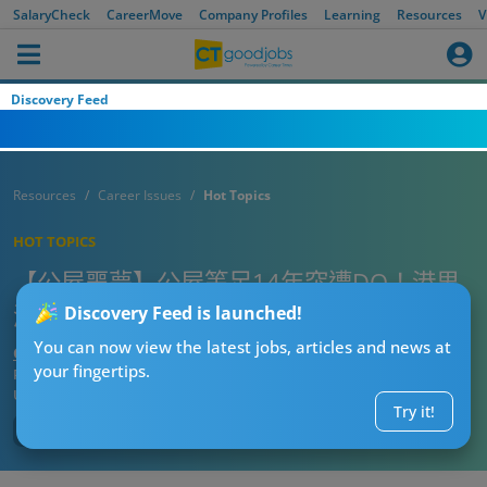
SalaryCheck
CareerMove
Company Profiles
Learning
Resources
V
Discovery Feed
Resources
Career Issues
Hot Topics
HOT TOPICS
【公屋噩夢】公屋等足14年突遭DQ！港男
漏做1事申請作廢 房署規定你要知
Discovery Feed is launched!
You can now view the latest jobs, articles and news at
CT熱話管理員
your fingertips.
Published:
2026-01-30 15:00
Updated:
2026-01-30 15:00
Try it!