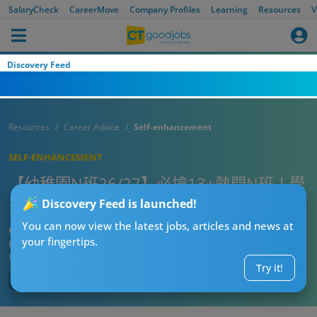
SalaryCheck
CareerMove
Company Profiles
Learning
Resources
V
Discovery Feed
Resources
Career Advice
Self-enhancement
SELF-ENHANCEMENT
【幼稚園N班26/27】必搶13+熱門N班！學
費、開放日、報名詳情一次過睇晒
Discovery Feed is launched!
You can now view the latest jobs, articles and news at
CT熱話管理員
your fingertips.
Published:
2026-06-02 20:00
Updated:
2026-06-02 20:00
Try it!