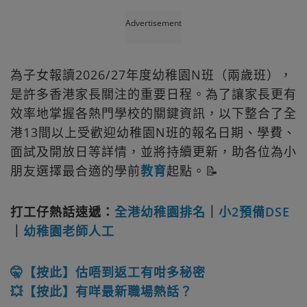
Advertisement
為子女報讀2026/27年度幼稚園N班（兩歲班），
是許多香港家長關注的重要日程。為了讓家長更有
效率地掌握各熱門學校的關鍵資訊，以下整合了全
港13間以上受歡迎幼稚園N班的報名日期、學費、
面試及開放日等詳情，並將持續更新，助各位為小
朋友選擇最合適的學前
教育
起點。📝
打工仔熱話速遞：
全港幼稚園排名
｜
小2預備DSE
｜
幼稚園老師人工
🤫【按此】估唔到返工有咁多秘密
💥【按此】有咩最新職場熱話？