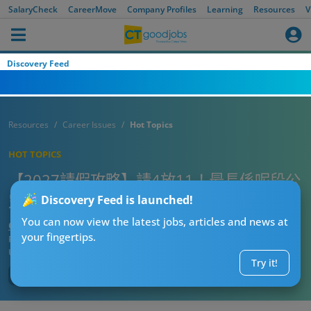
SalaryCheck
CareerMove
Company Profiles
Learning
Resources
V
Discovery Feed
Resources
Career Issues
Hot Topics
HOT TOPICS
【2027請假攻略】請4放11！最長係呢段公
眾假期！要同同事爭定假！
Discovery Feed is launched!
You can now view the latest jobs, articles and news at
CT熱話管理員
your fingertips.
Published:
2026-07-27 05:33
Updated:
2026-07-27 05:33
Try it!