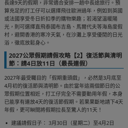
長達9天的假期，非常適合安排一趟中長途旅行。預
算充足的打工仔可以選擇飛往歐洲過年，例如到英國
或法國享受冬日折扣季的購物樂趣；若渴望溫暖陽
光，則可選擇直飛泰國布吉島、馬爾代夫等海島度假
村，避開香港的寒冷天氣，在沙灘上享受優閒的日光
浴，徹底放鬆身心。
2027公眾假期請假攻略【2】復活節與清明
節：請4日放11日（最長連假）
2027年最受矚目的「假期重頭戲」，必然是3月底至
4月初的復活節與清明節。由於當年這兩個節日的公
眾假期位置相近，打工仔完全不需要動用年假，本身
已能享有連放4天的復活節假期。若果果斷地請下4天
年假，更可瞬間將假期拉長至驚人的11天！
建議請假日子： 3月30日（星期二）至4月2日