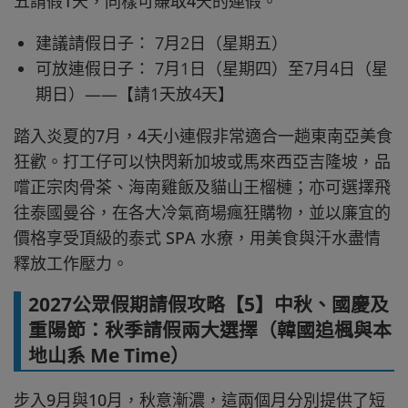
五請假1天，同樣可賺取4天的連假。
建議請假日子： 7月2日（星期五）
可放連假日子： 7月1日（星期四）至7月4日（星
期日）——【請1天放4天】
踏入炎夏的7月，4天小連假非常適合一趟東南亞美食
狂歡。打工仔可以快閃新加坡或馬來西亞吉隆坡，品
嚐正宗肉骨茶、海南雞飯及貓山王榴槤；亦可選擇飛
往泰國曼谷，在各大冷氣商場瘋狂購物，並以廉宜的
價格享受頂級的泰式 SPA 水療，用美食與汗水盡情
釋放工作壓力。
2027公眾假期請假攻略【5】中秋、國慶及
重陽節：秋季請假兩大選擇（韓國追楓與本
地山系 Me Time）
步入9月與10月，秋意漸濃，這兩個月分別提供了短