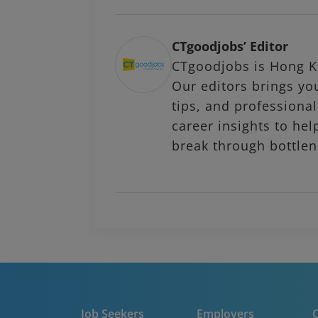
CTgoodjobs’ Editor
CTgoodjobs is Hong Ko
Our editors brings you
tips, and profession
career insights to hel
break through bottlen
Job Seekers
Employers
C