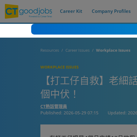
Career Kit
Company Profiles
Resources
Career Issues
Workplace Issues
WORKPLACE ISSUES
【打工仔自救】老細
個中伏！
CT熱話管理員
Published:
2026-05-29 07:15
Updated:
2026