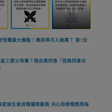
+
11
奇怪職業大盤點！靠排隊月入過萬？ 第1位
拒返工要父母養？理由竟然係「我無同意出
義
棄家族生意成殯儀策劃員 決心用香燭燃亮每