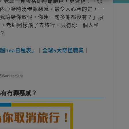
假，老細一見表格即時擺臉色，更聲稱：「你
內心頓時湧現罪惡感。最令人心寒的是，一
我讓給你放假，你連一句多謝都沒有？」原
做，老細照樣飛了去旅行，只得你一個人坐
？
超hea日程表」
｜
全球5大奇怪職業
｜
Advertisement
心有冇罪惡感？