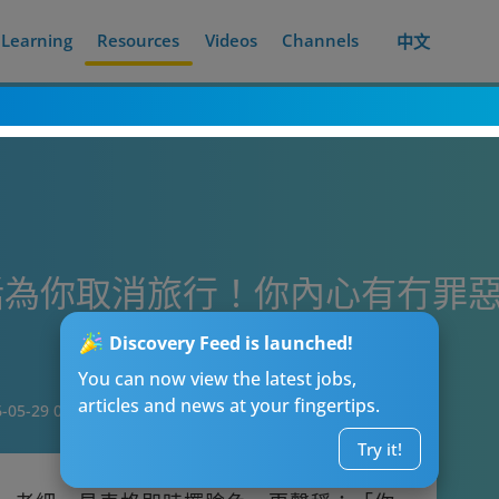
Learning
Resources
Videos
Channels
中文
話為你取消旅行！你內心有冇罪
Discovery Feed is launched!
You can now view the latest jobs,
articles and news at your fingertips.
-05-29 07:15
Try it!