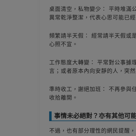
桌面清空，私物變少： 平時堆滿
異常乾淨整潔，代表心思可能已經
頻繁請半天假： 經常請半天假或
心照不宣。
工作態度大轉變： 平常對公事據
言；或者原本內向安靜的人，突然
準時收工，謝絕加班： 不再參與
收拾離開。
事情未必絕對？亦有其他可能性
不過，也有部分理性的網民提醒，