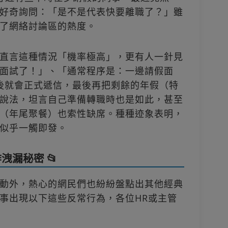
好奇詢問：「是不是代表快要離職了？」雖
了網絡討論區的熱度。
直言這種情況「機率極高」，更有人一針見
面試了！」、「通常程序是：一邊請假面
）後就會正式遞信，最後再把剩餘的年假（特
說法，坦言自己準備轉職時也是如此，甚至
（年尾聚餐）也索性缺席。種種迹象表明，
似乎一觸即發。
漏秘密 📂
動外，熱心的網民們也紛紛盤點出其他經典
事出現以下這些反常行為，各位HR或主管