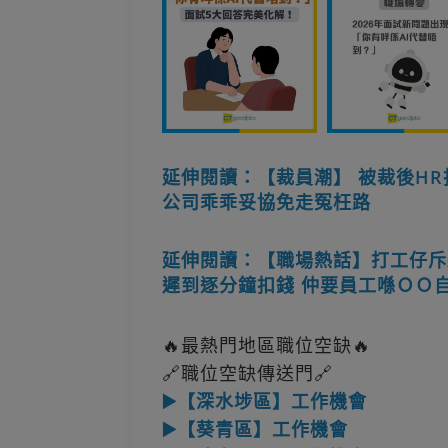
延伸閱讀：【裁員潮】 被裁後HR拒畀R
公司乖乖妥協免走冤枉路
延伸閱讀：【職場熱話】打工仔斥
遲到逐分鐘扣錢 仲要員工喺ＯＯ
🔥最熱門地區職位空缺🔥
🔗職位空缺傳送門🔗
▶️【深水埗區】工作機會
▶️【葵青區】工作機會