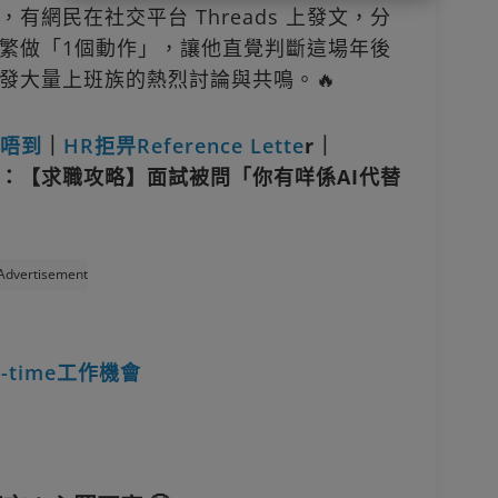
網民在社交平台 Threads 上發文，分
繁做「1個動作」，讓他直覺判斷這場年後
發大量上班族的熱烈討論與共鳴。🔥
替唔到
｜
HR拒畀Reference Lette
r｜
：【求職攻略】面試被問「你有咩係AI代替
Advertisement
time工作機會