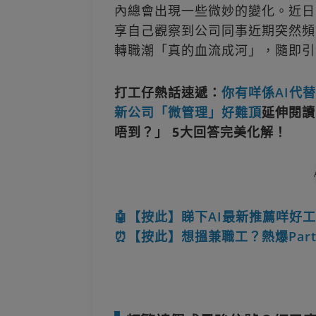
內總會出現一些微妙的變化。近日，有
享自己觀察到公司同事近期突然頻
轉職潮「真的血流成河」，隨即引
打工仔熱話速遞：
你有咩係AI代
新公司「微管理」好難頂
延伸閱讀
唔到？」 5大回答完美化解！
🤖【按此】睇下AI最新推薦咩好工
⏰【按此】想搵兼職工？熱爆Part-