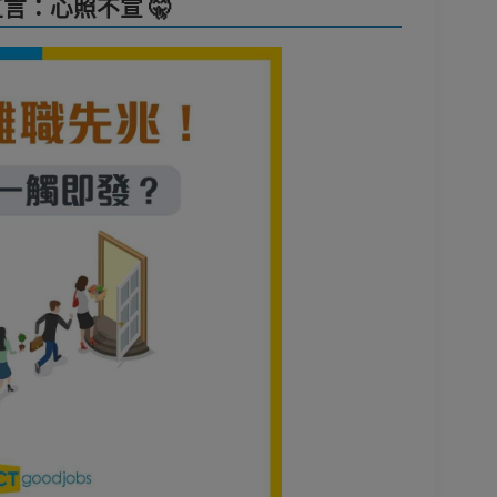
言：心照不宣 🤫