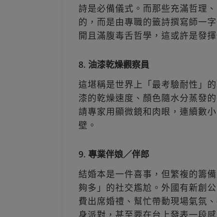
詩是必備儀式。而那些充滿哲理、幽
的，而是由專職的籤詩撰寫師一字
開且滿腹毒舌哲學，這或許是發揮
8. 油漆乾燥觀察員
這堪稱是世界上「最考驗耐性」的
漆的乾燥速度、顏色隨水分蒸發的
請專家用顯微鏡和肉眼，連續數小
壁。
9. 專業伴娘／伴郎
結婚本是一件喜事，但繁複的籌備
夠多」的社交尷尬。外國有新創公
費出席婚禮、幫忙帶動現場氣氛、
身派對，甚至要在台上發表一段感