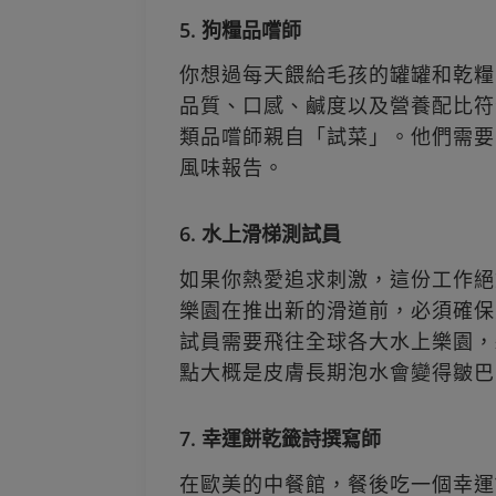
5. 狗糧品嚐師
你想過每天餵給毛孩的罐罐和乾糧
品質、口感、鹹度以及營養配比符
類品嚐師親自「試菜」。他們需要
風味報告。
6. 水上滑梯測試員
如果你熱愛追求刺激，這份工作絕
樂園在推出新的滑道前，必須確保
試員需要飛往全球各大水上樂園，
點大概是皮膚長期泡水會變得皺巴
7. 幸運餅乾籤詩撰寫師
在歐美的中餐館，餐後吃一個幸運餅乾（