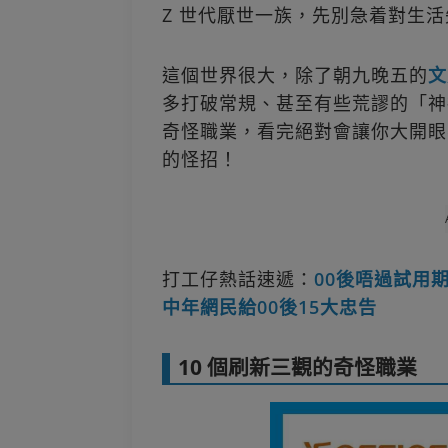
Z 世代厭世一族，先別急着對生
這個世界很大，除了朝九晚五的
文
多打破常規、甚至有些荒謬的「神祕
奇怪職業，看完絕對會讓你大開眼
的怪招！
打工仔熱話速遞：
00後唔過試用
中年網民給00後15大忠告
10 個刷新三觀的奇怪職業