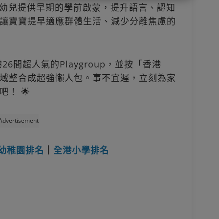
僅能為幼兒提供早期的學前啟蒙，提升語言、認知
讓寶寶提早適應群體生活、減少分離焦慮的
6間超人氣的Playgroup，並按「香港
域整合成超強懶人包。事不宜遲，立刻為家
！ 🌟
Advertisement
幼稚園排名
｜
全港小學排名