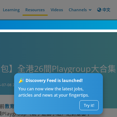
Learning
Resources
Videos
Channels
中文
6懶人包】全港26間Playgroup
Discovery Feed is launched!
-07-08 20:00
You can now view the latest jobs,
articles and news at your fingertips.
Try it!
前
教育
打好基礎，順利銜接幼兒園（N
Playgroup（親子遊戲小組）絕對是當下