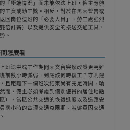
的「極端情況」而未能依法上班，僱主應體
的工資或勤工獎。相反，對於在黑雨警告或
返回崗位值班的「必要人員」，勞工處強烈
雙倍計薪）以及提供安全的接送交通工具，
勞。
時間怎麼看
上班途中或工作期間天文台突然改發更高難
班前數小時減弱，到底該何時復工？守則建
，且距離下一個班次結束尚有充足時間，輪
然而，僱主必須考慮到個別僱員的居住地點
區）、當區公共交通的恢復進度以及道路安
員兩小時的合理交通寬限期。若僱員因交通
。