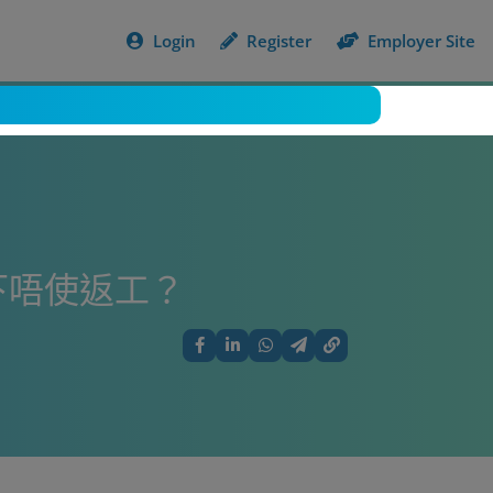
Login
Register
Employer Site
下唔使返工？