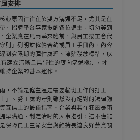
打風安排
核心原因往往在於雙方溝通不足，尤其是在
帶。招聘平台專家提醒各位僱主，切勿等到
。企業應在風雨季來臨前，與員工或工會代
守則」列明於僱傭合約或員工手冊內。內容
遲到寬限期的彈性處理、津貼發放標準，以
唯有建立清晰且具彈性的雙向溝通機制，才
維持企業的基本運作。
雨，不論是僱主還是需要輪班工作的打工
上」。勞工處的守則雖然沒有絕對的法律強
資互信上的最佳指南。企業與其在狂風暴雨
提早溝通、制定清晰的人事指引，這不僅能
是保障員工生命安全與維持長遠良好勞資關