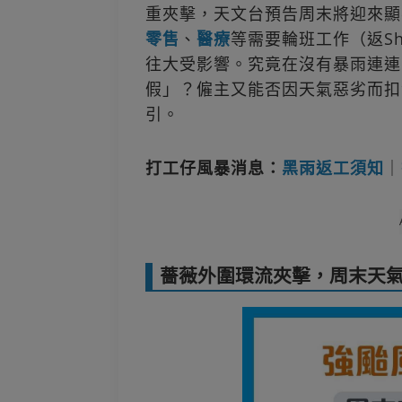
重夾擊，天文台預告周末將迎來顯
零售
、
醫療
等需要輪班工作（返Sh
往大受影響。究竟在沒有暴雨連連
假」？僱主又能否因天氣惡劣而扣
引。
打工仔風暴消息：
黑雨返工須知
｜
薔薇外圍環流夾擊，周末天