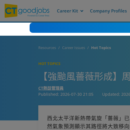
Career Kit
Company Profiles
Resources
Career Issues
Hot Topics
HOT TOPICS
【強颱風薔薇形成】周
CT熱話管理員
Published:
2026-07-30 21:05
Updated:
2026
西北太平洋新熱帶氣旋「薔薇」已
然氣象預測顯示其路徑將大致移向