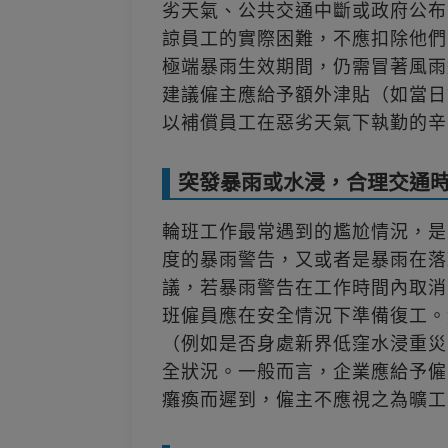
劣天氣、公共交通中斷或政府公布
諒員工的實際困難，不應扣除他們
極端暴雨生效期間，仍需冒著風雨
建議僱主應給予額外津貼（如當日
以補償員工在惡劣天氣下執勤的辛
突發暴雨或水浸，合理交通
輪班工作最常遇到的尷尬情況，是
度的暴雨警告，又或者是暴雨在落
議，若暴雨警告在工作時間內取消
班僱員應在安全情況下準備復工。
（例如是否身處新界低窪水浸重災
全狀況。一般而言，企業應給予僱
癱瘓而遲到，僱主不應視之為曠工