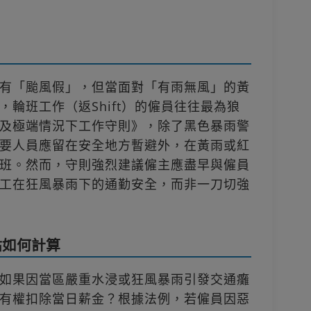
有「颱風假」，但當面對「有雨無風」的黃
輪班工作（返Shift）的僱員往往最為狼
及極端情況下工作守則》，除了黑色暴雨警
要人員應留在安全地方暫避外，在黃雨或紅
班。然而，守則強烈建議僱主應盡早與僱員
工在狂風暴雨下的通勤安全，而非一刀切強
貼如何計算
如果因當區嚴重水浸或狂風暴雨引發交通癱
有權扣除當日薪金？根據法例，若僱員因惡