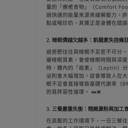
量的「療癒食物」（Comfort 
過快速的能量來源來緩解壓力。許
點或喝珍奶，其實正是身體在錯誤訊
2. 睡眠債越欠越多：飢餓素失控瘋
過勞肥往往與睡眠不足密不可分。
擾睡眠質素，會使睡眠時間與深度
時，體內的「瘦素」（Leptin）
泌則會大幅增加。這會導致人在大
眠不足會直接導致基礎代謝率（B
的易胖惡性循環。 🛌❌
3. 三餐嚴重失衡：精緻澱粉與加工
在高壓的工作環境下，一日三餐往