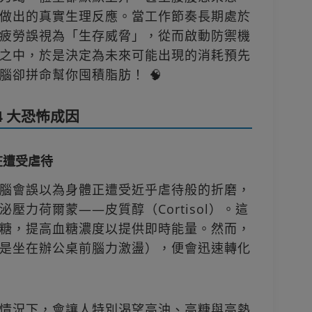
做出的真實生理反應。當工作節奏長期處於
疲勞誤視為「生存威脅」，從而啟動防禦機
之中，於是決定為未來可能出現的消耗預先
腦卻拼命幫你囤積脂肪！ 🧠
4 大恐怖成因
在遭受虐待
腦會誤以為身體正遭受近乎虐待般的折磨，
壓力荷爾蒙——皮質醇（Cortisol）。這
糖，提高血糖濃度以提供即時能量。然而，
是坐在辦公桌前腦力激盪），便會迅速轉化
情況下，會讓人特別渴望高油、高糖與高熱