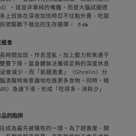
Food）。這並非單純的嘴饞，而是大腦試圖透
多上班族在深夜加班時忍不住點外賣、吃甜
號驅動下做出的生存選擇。 🥤🍰
狂進食
長時間加班、作息混亂，加上壓力和焦慮干
雙雙下降。當身體無法獲得足夠的深度休息
分泌會減少，而「飢餓激素」（Ghrelin）分
腦清醒時無意識地吃進更多食物。同時，睡
MR）急速下滑，形成「吃得多、消耗少」
食品的陷阱
往成為最先被犧牲的一環。為了趕進度、開