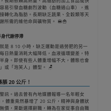
，長期依賴高熱量、高脂肪的加工食品或快
容易引發血糖劇烈波動（血糖過山車），進
接轉化為脂肪。長期缺乏蔬果、全穀類等天
所需的維他命與礦物質。 🍔🍟
半身代謝停滯
是 8 10 小時，缺乏運動是過勞肥的另一
每日熱量消耗大幅降低，血液循環變差，特
半身。即使有些人體重增幅不大，體態也會
或「泡芙人」體型。 🪑
脹 20 公斤！
警訊。過去曾有內地媒體報導一名年輕女
內，體重竟然暴增了 20 公斤，精神與身體狀
無價，果斷選擇辭職，轉為在家從事自由職