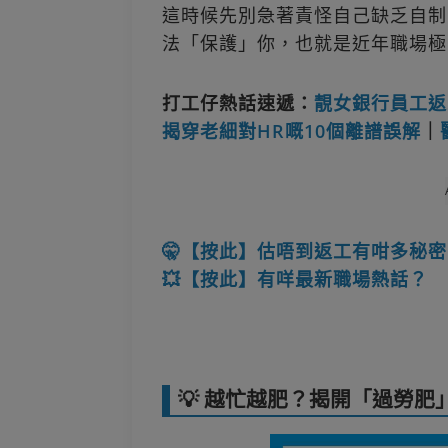
這時候先別急著責怪自己缺乏自制
法「保護」你，也就是近年職場極
打工仔熱話速遞：
靚女銀行員工返
揭穿老細對HR嘅10個離譜誤解
｜
🤫【按此】估唔到返工有咁多秘密
💥【按此】有咩最新職場熱話？
💡 越忙越肥？揭開「過勞肥