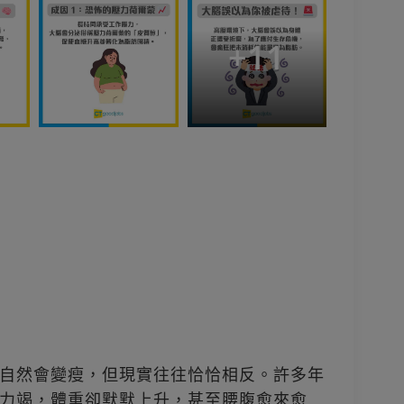
+
11
自然會變瘦，但現實往往恰恰相反。許多年
力竭，體重卻默默上升，甚至腰腹愈來愈