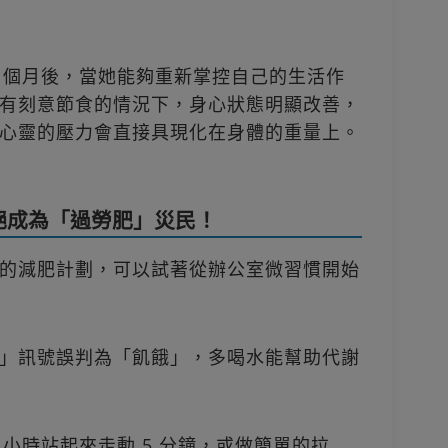
3 個月後，當她能夠重新掌控自己的生活作
有刻意節食的情況下，身心狀態明顯改善，
心靈的壓力會直接具現化在身體的重量上。
拒絕成為「過勞肥」災民！
的減肥計劃，可以試著從辦公室微習慣開始
」訊號誤判為「飢餓」，多喝水能幫助代謝
 小時站起來走動 5 分鐘，或做簡單的拉