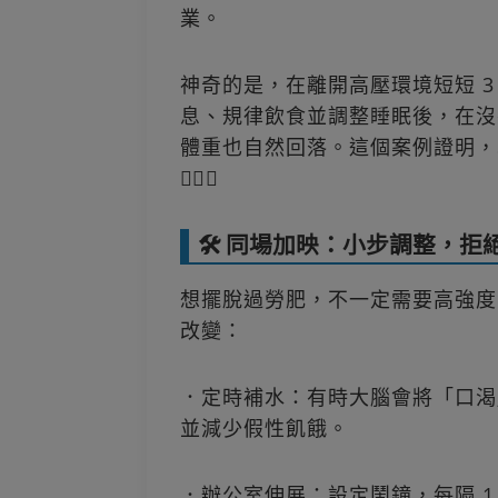
業。
神奇的是，在離開高壓環境短短 
息、規律飲食並調整睡眠後，在沒
體重也自然回落。這個案例證明，
🏃‍♀️✨
🛠️ 同場加映：小步調整，
想擺脫過勞肥，不一定需要高強度
改變：
．定時補水：有時大腦會將「口渴
並減少假性飢餓。
．辦公室伸展：設定鬧鐘，每隔 1