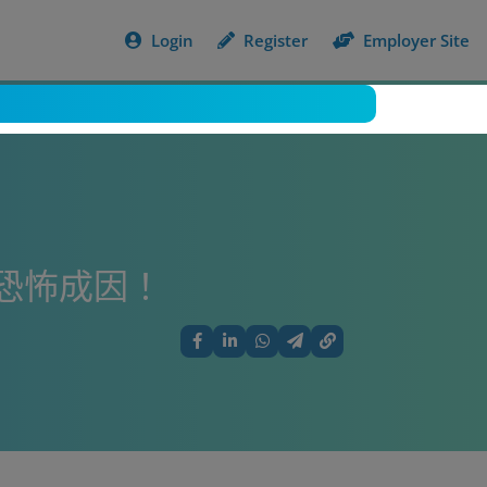
Login
Register
Employer Site
恐怖成因！