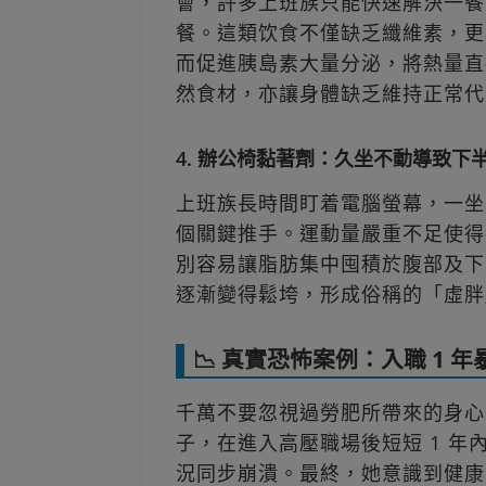
會，許多上班族只能快速解決一餐
餐。這類饮食不僅缺乏纖維素，更
而促進胰島素大量分泌，將熱量直
然食材，亦讓身體缺乏維持正常代謝
4. 辦公椅黏著劑：久坐不動導致下
上班族長時間盯着電腦螢幕，一坐就
個關鍵推手。運動量嚴重不足使得
別容易讓脂肪集中囤積於腹部及下
逐漸變得鬆垮，形成俗稱的「虛胖」
📉 真實恐怖案例：入職 1 年暴
千萬不要忽視過勞肥所帶來的身心
子，在進入高壓職場後短短 1 年
況同步崩潰。最終，她意識到健康