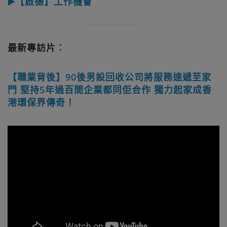
▶️【啟德】工作機會
最新專訪片︰
【職業背後】90後男設回收公司將服務速遞至家
門 堅持5年過百間企業都同佢合作 獨力起家成香
港環保界傳奇！