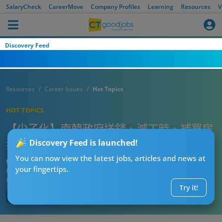
SalaryCheck
CareerMove
Company Profiles
Learning
Resources
V
Discovery Feed
Resources
Career Issues
Hot Topics
HOT TOPICS
【少子化】南韓政府送錢、減工時、補買房
狂砸百兆韓元！
Discovery Feed is launched!
You can now view the latest jobs, articles and news at
CT熱話管理員
your fingertips.
Published:
2026-07-24 08:00
Updated:
2026-07-24 08:00
Try it!