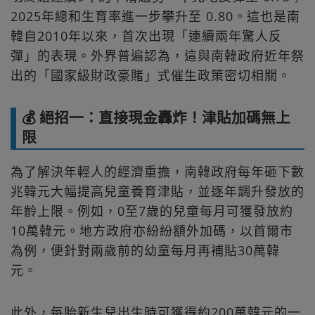
2025年總和生育率進一步攀升至 0.80。這也是南
韓自2010年以來，首次出現「連續兩年驚人反
彈」的表現。外界普遍認為，這與南韓政府近年祭
出的「國家級財政豪賭」式催生政策密切相關。
💰 絕招一：直接現金轟炸！津貼加碼無上
限
為了解決年輕人的經濟重擔，南韓政府每年砸下數
兆韓元大幅提高兒童養育津貼，並逐年調升發放的
年齡上限。例如，0至7歲的兒童每月可獲發放約
10萬韓元。地方政府亦紛紛額外加碼，以首爾市
為例，便針對兩歲前的幼童每月再補貼30萬韓
元。
此外，每胎新生兒出生時可獲得約200萬韓元的一