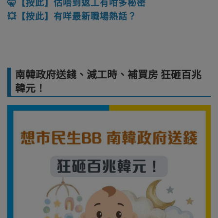
🤫【按此】估唔到返工有咁多秘密
💥【按此】有咩最新職場熱話？
南韓政府送錢、減工時、補買房 狂砸百兆
韓元！