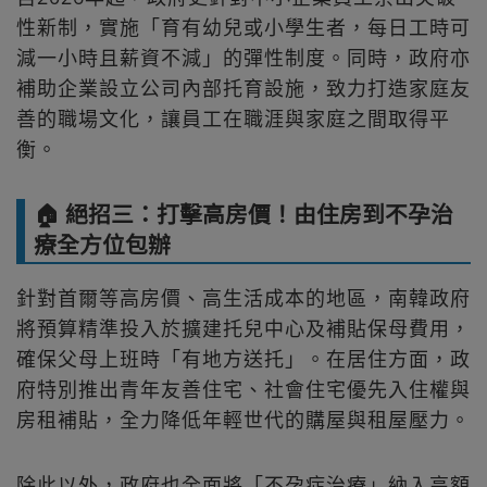
性新制，實施「育有幼兒或小學生者，每日工時可
減一小時且薪資不減」的彈性制度。同時，政府亦
補助企業設立公司內部托育設施，致力打造家庭友
善的職場文化，讓員工在職涯與家庭之間取得平
衡。
🏠 絕招三：打擊高房價！由住房到不孕治
療全方位包辦
針對首爾等高房價、高生活成本的地區，南韓政府
將預算精準投入於擴建托兒中心及補貼保母費用，
確保父母上班時「有地方送托」。在居住方面，政
府特別推出青年友善住宅、社會住宅優先入住權與
房租補貼，全力降低年輕世代的購屋與租屋壓力。
除此以外，政府也全面將「不孕症治療」納入高額