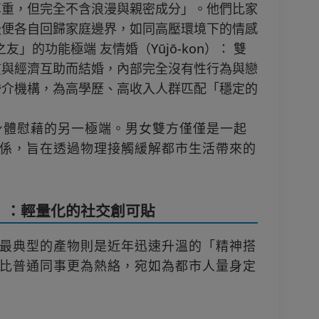
尊重，但完全不含浪漫與親密成分」。他們比家
後便各自回歸家庭邊界，如同高壓環境下的情感
友」的功能極端 友情婚（Yūjō-kon）： 雙
慣與經濟互助而結婚，內部完全沒有性行為與戀
婚介機構，為高學歷、高收入人群匹配「穩定的
身體慰藉的另一極端。男女雙方僅僅是一起
係，旨在透過物理接觸緩解都市生活帶來的
子」：輕量化的社交創可貼
最典型的產物則是近年迅速升溫的「精神搭
比普通同事更為熱絡，宛如為都市人量身定