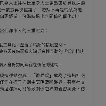
已婚人士往往比單身人士更熱衷於尋找這類
這一數據再次佐證了「婚姻不再是情感萬能
向更輕量、可隨時退出之關係的催化劑。
當代都市人的三重壓力：
高度工具化，壓縮了精細的情感空間。
偶雙方因疲憊而進入缺乏良性互動的「低能耗狀
對個人身份認同與存在價值的迷惘。
破這種懸空感，「邊界感」成為了這場社交
仔們在搭子守則中寫明清晰邊界，甚至社交
動過濾掉可能導致關係越界的親密詞彙，彷