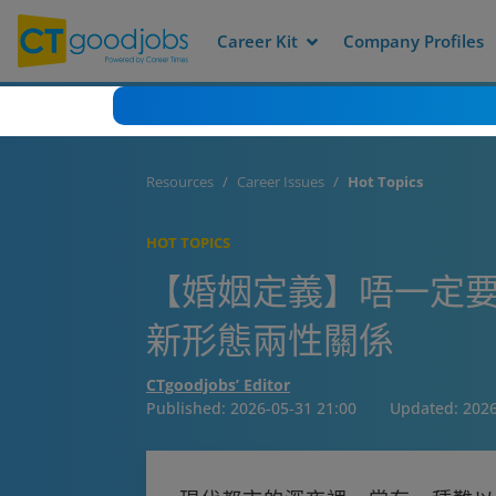
Career Kit
Company Profiles
Resources
Career Issues
Hot Topics
HOT TOPICS
【婚姻定義】唔一定要
新形態兩性關係
CTgoodjobs’ Editor
Published:
2026-05-31 21:00
Updated:
2026