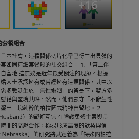
+
16
的套餐組合
的日本社會，這種關係切片化早已衍生出具體的
如同精細套餐般的社交組合： 1. 「第二伴
自留地 這無疑是近年最受關注的現象。根據
已婚人士承認擁有或曾經擁有這類關係，其中以
關係多數誕生於「無性婚姻」的背景下，雙方多
感慰藉與靈魂共鳴。然而，他們嚴守「不發生性
墾出一塊純粹的柏拉圖式精神自留地。 2.
rk Husband）的戰術互信 在強調集體主義與長
長時間的高壓合作，極易形成高度的默契與信
 of Nebraska）的研究將其定義為「特殊的柏拉