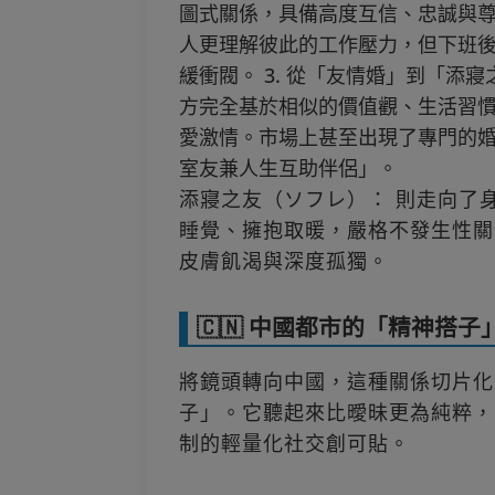
圖式關係，具備高度互信、忠誠與
人更理解彼此的工作壓力，但下班
緩衝閥。 3. 從「友情婚」到「添寢之
方完全基於相似的價值觀、生活習
愛激情。市場上甚至出現了專門的
室友兼人生互助伴侶」。
添寢之友（ソフレ）： 則走向了
睡覺、擁抱取暖，嚴格不發生性關
皮膚飢渴與深度孤獨。
🇨🇳 中國都市的「精神搭
將鏡頭轉向中國，這種關係切片化
子」。它聽起來比曖昧更為純粹，
制的輕量化社交創可貼。