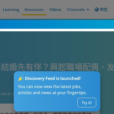
Learning
Resources
Videos
Channels
中文
結婚先有伴？興起職場配偶、友
Discovery Feed is launched!
You can now view the latest jobs,
articles and news at your fingertips.
-05-31 21:00
Try it!