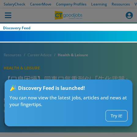
SalaryCheck
CareerMove
Company Profiles
Learning
Resources
V
Discovery Feed
Resources
Career Advice
Health & Leisure
HEALTH & LEISURE
【口臭困擾】同事口氣重到似「生化武器」
日日返工被臭到頭暈 網民教1招擊退臭口人
Discovery Feed is launched!
You can now view the latest jobs, articles and news at
CTgoodjobs’ Editor
your fingertips.
Published:
2026-07-26 20:00
Updated:
2026-07-26 20:00
Try it!