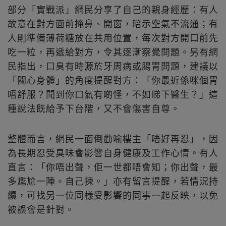
部分「實戰派」網民分享了自己的親身經歷：有人
故意在對方面前掩鼻、開窗，暗示空氣不流通；有
人則準備薄荷糖放在共用位置，每次對方開口前先
吃一粒，再遞給對方，令其逐漸察覺問題。另有網
民指出，口臭有時源於牙周病或腸胃問題，建議以
「關心身體」的角度提醒對方：「你最近係咪個胃
唔舒服？聞到你口氣有啲怪，不如睇下醫生？」這
種說法既給予下台階，又不會傷害自尊。
整體而言，網民一面倒勸喻樓主「唔好再忍」，因
為長期忍受臭味會影響自身健康及工作心情。有人
直言：「你唔出聲，佢一世都唔會知；你出聲，最
多尷尬一陣。自己揀。」亦有留言提醒，若情況持
續，可找另一位同樣受影響的同事一起反映，以免
被誤會是針對。