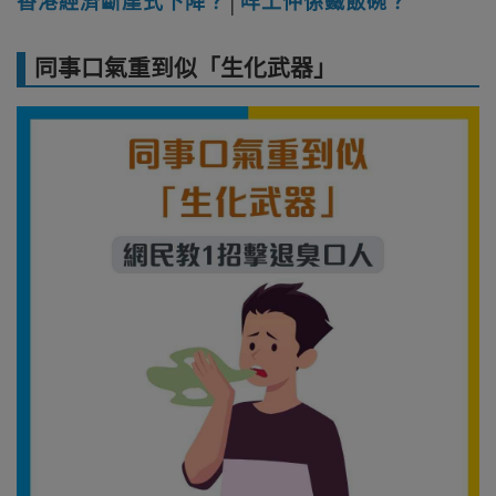
香港經濟斷崖式下降？
│
咩工仲係鐵飯碗？
同事口氣重到似「生化武器」