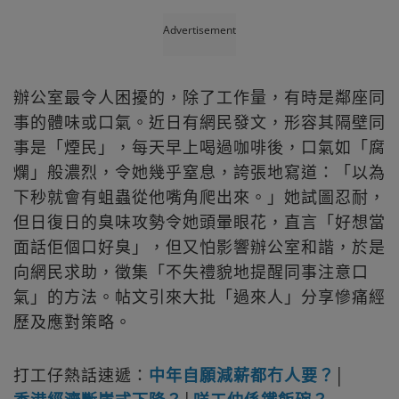
Advertisement
辦公室最令人困擾的，除了工作量，有時是鄰座同
事的體味或口氣。近日有網民發文，形容其隔壁同
事是「煙民」，每天早上喝過咖啡後，口氣如「腐
爛」般濃烈，令她幾乎窒息，誇張地寫道：「以為
下秒就會有蛆蟲從他嘴角爬出來。」她試圖忍耐，
但日復日的臭味攻勢令她頭暈眼花，直言「好想當
面話佢個口好臭」，但又怕影響辦公室和諧，於是
向網民求助，徵集「不失禮貌地提醒同事注意口
氣」的方法。帖文引來大批「過來人」分享慘痛經
歷及應對策略。
打工仔熱話速遞：
中年自願減薪都冇人要？
│