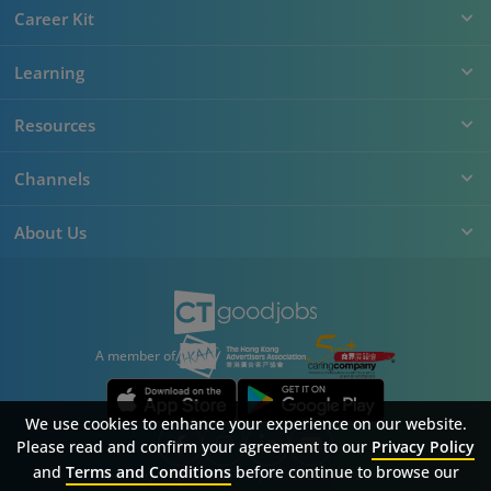
Career Kit
Learning
Resources
Channels
About Us
A member of
We use cookies to enhance your experience on our website.
Please read and confirm your agreement to our
Privacy Policy
and
Terms and Conditions
before continue to browse our
Sitemap
FAQ
Privacy Policy
Terms & Conditions