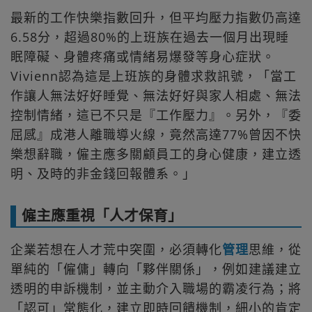
最新的工作快樂指數回升，但平均壓力指數仍高達
6.58分，超過80%的上班族在過去一個月出現睡
眠障礙、身體疼痛或情緒易爆發等身心症狀。
Vivienn認為這是上班族的身體求救訊號，「當工
作讓人無法好好睡覺、無法好好與家人相處、無法
控制情緒，這已不只是『工作壓力』。另外，『委
屈感』成港人離職導火線，竟然高達77%曾因不快
樂想辭職，僱主應多關顧員工的身心健康，建立透
明、及時的非金錢回報體系。」
僱主應重視「人才保育」
企業若想在人才荒中突圍，必須轉化
管理
思維，從
單純的「僱傭」轉向「夥伴關係」，例如建議建立
透明的申訴機制，並主動介入職場的霸凌行為；將
「認可」常態化，建立即時回饋機制，細小的肯定