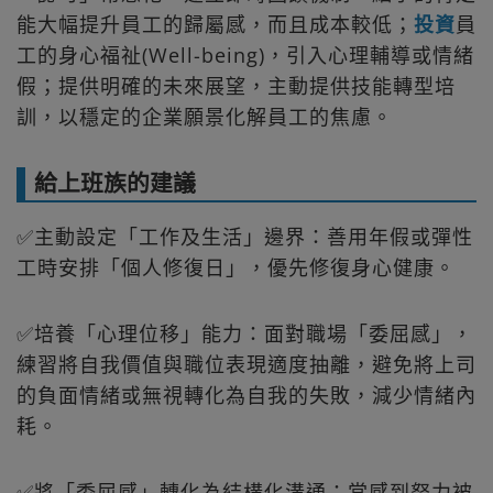
能大幅提升員工的歸屬感，而且成本較低；
投資
員
工的身心福祉(Well-being)，引入心理輔導或情緒
假；提供明確的未來展望，主動提供技能轉型培
訓，以穩定的企業願景化解員工的焦慮。
給上班族的建議
✅主動設定「工作及生活」邊界：善用年假或彈性
工時安排「個人修復日」，優先修復身心健康。
✅培養「心理位移」能力：面對職場「委屈感」，
練習將自我價值與職位表現適度抽離，避免將上司
的負面情緒或無視轉化為自我的失敗，減少情緒內
耗。
✅將「委屈感」轉化為結構化溝通：當感到努力被