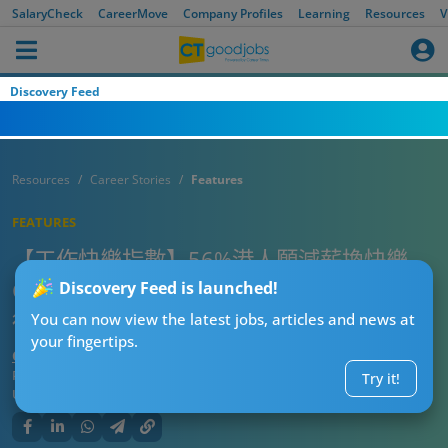
SalaryCheck
CareerMove
Company Profiles
Learning
Resources
V
Discovery Feed
Resources
Career Stories
Features
FEATURES
【工作快樂指數】56%港人願減薪換快樂
CTgoodjobs董事：上班族正重新定義「值
Discovery Feed is launched!
得過的生活」
You can now view the latest jobs, articles and news at
your fingertips.
CTgoodjobs’ Editor
Published:
2026-05-27 17:02
Try it!
Updated:
2026-05-27 17:03