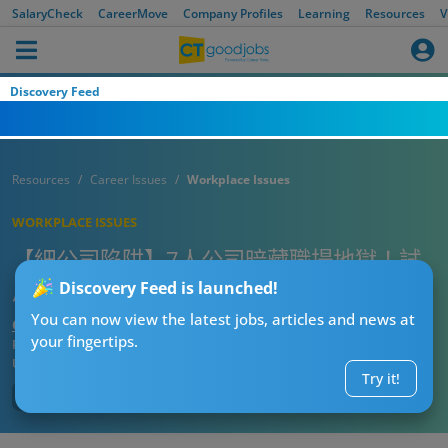
SalaryCheck
CareerMove
Company Profiles
Learning
Resources
V
Discovery Feed
Resources
Career Issues
Workplace Issues
WORKPLACE ISSUES
【細公司陷阱】7人公司暗藏職場地獄！試
用完即變電話轟炸機？靠呢招先逃出生天
Discovery Feed is launched!
You can now view the latest jobs, articles and news at
CT熱話管理員
your fingertips.
Published:
2026-06-07 13:15
Updated:
2026-06-07 13:15
Try it!