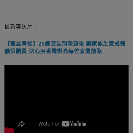
最新專訪片︰
【職業背後】26歲突告別摯親後 棄家族生意成殯
儀策劃員 決心用香燭燃亮每位家屬前路