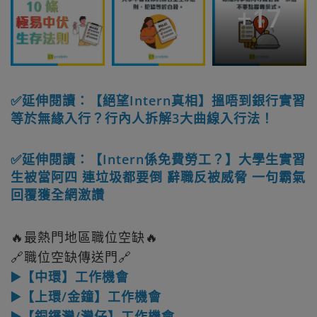
+
17
✅延伸閱讀：【絕望Intern真相】搵唔到銀行實習
等於無緣入行？行內人拆解3大曲線入行法！
✅延伸閱讀：【Intern係免費勞工？】大學生實習
生被當阿四 連垃圾都要倒 辭職反被威脅 一句霸氣
回覆獲全網激讚
🔥最熱門地區職位空缺🔥
🔗職位空缺傳送門🔗
▶️【中環】工作機會
▶️【上環/金鐘】工作機會
▶️【銅鑼灣/灣仔】工作機會