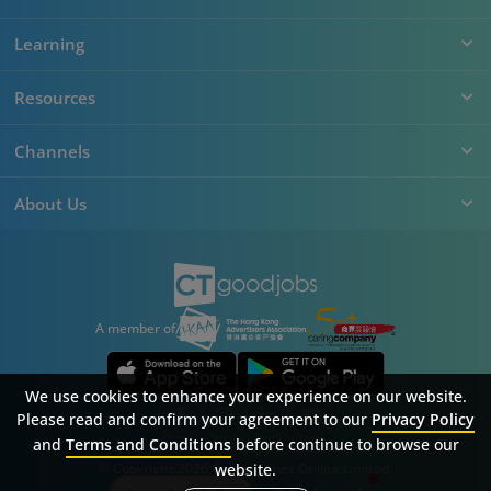
Learning
Resources
Channels
About Us
A member of
We use cookies to enhance your experience on our website.
Please read and confirm your agreement to our
Privacy Policy
and
Terms and Conditions
before continue to browse our
Sitemap
FAQ
Privacy Policy
Terms & Conditions
© Copyright 2026 Career Times Online Limited.
website.
All rights reserved.