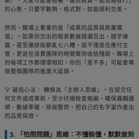
期），大家可能會抱著「做完就算、能及格就行」
的心態。只要字數夠、格式對，就能順利交差。
然而，職場上看重的是「成果的品質與商業價
值」。如果你交出的報表數據錯漏百出、錯字連
篇，甚至連排版都亂七八糟，這不僅是在應付主
管，更是在浪費團隊的時間幫你收拾殘局。職場上
的每項工作都環環相扣，你的「差不多」可能會導
致整個團隊的進度大延誤。
💡 破局心法： 轉換為「主辦人思維」。在提交任
何文件或成果前，至少仔細檢查兩遍。確保邏輯通
順、數據準確、排版整齊，把自己的名字當作產出
的品質保證。
3. 「怕問問題」思維：不懂裝懂，默默做到