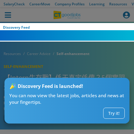
SalaryCheck
CareerMove
Company Profiles
Learning
Resources
V
Discovery Feed
Resources
Career Advice
Self-enhancement
SELF-ENHANCEMENT
【Intern生存戰】係天真定係傻？5個實習
生最易踩的「學生思維」地雷
Discovery Feed is launched!
You can now view the latest jobs, articles and news at
CT人際外交官
your fingertips.
Published:
2026-06-09 12:15
Updated:
2026-06-09 12:15
Try it!