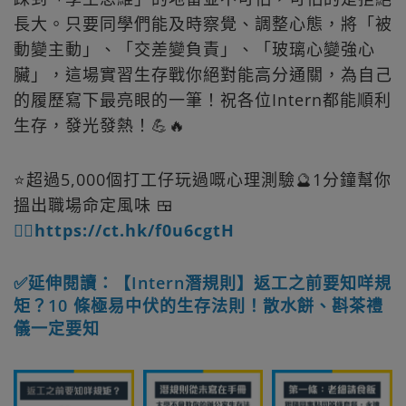
長大。只要同學們能及時察覺、調整心態，將「被
動變主動」、「交差變負責」、「玻璃心變強心
臟」，這場實習生存戰你絕對能高分通關，為自己
的履歷寫下最亮眼的一筆！祝各位Intern都能順利
生存，發光發熱！💪🔥
⭐超過5,000個打工仔玩過嘅心理測驗🔮1分鐘幫你
搵出職場命定風味 🍱
👉🏻https://ct.hk/f0u6cgtH
✅延伸閱讀：【Intern潛規則】返工之前要知咩規
矩？10 條極易中伏的生存法則！散水餅、斟茶禮
儀一定要知