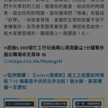
們今天學到的三招，展現你的進度、給出你的時間
表、提出你的好問題。當你懂得把「唔識」包裝成
「好學」，你就會發現，身邊的主管和前輩不但不
會嫌棄你，反而會更願意塞資源、傳授秘笈給你！
祝大家實習順利，職場路上一路開掛！💪✨
⭐超過5,000個打工仔玩過嘅心理測驗🔮1分鐘幫你
搵出職場命定風味 🍱
👉🏻https://ct.hk/f0u6cgtH
✅延伸閱讀：【Intern潛規則】返工之前要知咩規
矩？10 條極易中伏的生存法則！散水餅、斟茶禮
儀一定要知