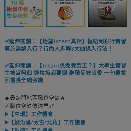
+
17
✅延伸閱讀：【絕望Intern真相】搵唔到銀行實習
等於無緣入行？行內人拆解3大曲線入行法！
✅延伸閱讀：【Intern係免費勞工？】大學生實習
生被當阿四 連垃圾都要倒 辭職反被威脅 一句霸氣
回覆獲全網激讚
🔥最熱門地區職位空缺🔥
🔗職位空缺傳送門🔗
▶️【中環】工作機會
▶️【鰂魚涌/太古/北角】工作機會
▶️【啟德】工作機會