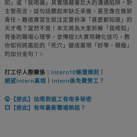
知」或「我唔識」其實隱藏著巨大的溝通陷阱。對
主管而言，這句話聽起來缺乏承擔，甚至像在推卸
責任。難道實習生就注定要扮演「甚麼都知道」的
天才嗎？當然不是！本文將為大家拆解「我唔知」
背後的職場心理學，並傳授3大實用轉化技巧，教
你如何將尷尬的「死穴」變成展現「好學、積極」
的加分金句！✨
打工仔人際關係：
Intern10條潛規則
｜
絕望Intern真相
｜
Intern係免費勞工？
🤫【按此】估唔到返工有咁多秘密
💥【按此】有咩最新職場熱話？