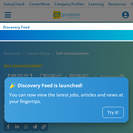
SalaryCheck
CareerMove
Company Profiles
Learning
Resources
V
Discovery Feed
Resources
Career Advice
Self-enhancement
SELF-ENHANCEMENT
【實習生】「對唔住，我唔知…」Intern金
句定死穴？教你3招將「唔識」變成「好
Discovery Feed is launched!
學」！
You can now view the latest jobs, articles and news at
your fingertips.
CT人際外交官
Published:
2026-08-06 08:00
Try it!
Updated:
2026-08-06 08:00