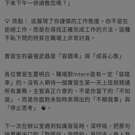
下來下午一併請教您嗎？」
💡 亮點： 這展現了你謹慎的工作態度。你不是在
拒絕工作，而是在尋找正確完成工作的方法，這種
不恥下問的特質在職場上非常討喜。
實習生的最強武器是「容錯率」與「成長心態」
各位實習生要明白，職場對Intern是有一定「容錯
率」的。沒有人期待一個實習生第一天上班就精通
所有業務。主管真正介意的，不是你當下的「不知
道」，而是你面對未知時表現出的「不關我事」與
「停止思考」 🧠。
下一次在辦公室遇到知識盲區時，深呼吸，把那句
快要衝出口的「對唔住，我唔知」吞回去。換上我