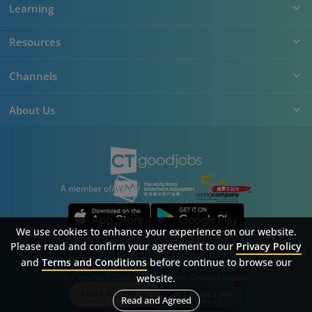
Learning
Resources
Channels
About Us
A member of
We use cookies to enhance your experience on our website.
Please read and confirm your agreement to our
Privacy Policy
and
Terms and Conditions
before continue to browse our
Sitemap
FAQ
Privacy Policy
Terms & Conditions
website.
© Copyright 2026 Career Times Online Limited.
All rights reserved.
Next Article
Explore Job
Read and Agreed