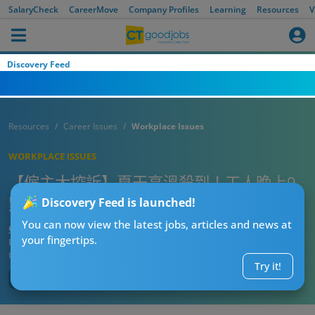
SalaryCheck
CareerMove
Company Profiles
Learning
Resources
V
Discovery Feed
Resources
Career Issues
Workplace Issues
WORKPLACE ISSUES
【僱主大控訴】夏天高溫殺到！工人晚上9
點開冷氣被僱主鬧「嘥電」 工人黑面反擊
Discovery Feed is launched!
You can now view the latest jobs, articles and news at
CTgoodjobs’ Editor
your fingertips.
Published:
2026-06-10 12:15
Updated:
2026-06-10 12:15
Try it!