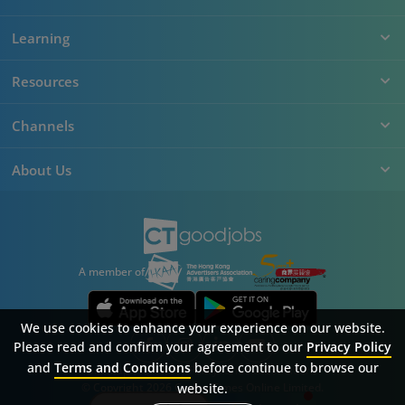
Learning
Resources
Channels
About Us
A member of
We use cookies to enhance your experience on our website.
Please read and confirm your agreement to our
Privacy Policy
and
Terms and Conditions
before continue to browse our
Sitemap
FAQ
Privacy Policy
Terms & Conditions
website.
© Copyright 2026 Career Times Online Limited.
All rights reserved.