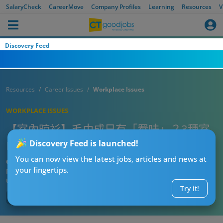
SalaryCheck
CareerMove
Company Profiles
Learning
Resources
V
Discovery Feed
Resources
Career Issues
Workplace Issues
WORKPLACE ISSUES
【室內晾衫】毛巾成日有「罨味」？3種室
內晾衣法 最錯係呢個！乾得慢兼養霉菌
Discovery Feed is launched!
You can now view the latest jobs, articles and news at
CTgoodjobs’ Editor
your fingertips.
Published:
2026-06-06 20:15
Updated:
2026-06-06 20:15
Try it!