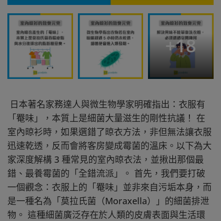
+
18
日本著名家務達人與微生物學家明確指出：衣服有
「罨味」，本質上是細菌大量滋生的剛性抗議！ 在
室內晾衫時，如果選錯了晾衣方法，非但無法讓衣服
迅速乾透，反而會將客房變成霉菌的溫床。以下為大
家深度解構 3 種常見的室內晾衣法，並揪出那個最
錯、最養霉菌的「全錯流派」。 首先，我們要打破
一個觀念：衣服上的「罨味」並非來自污垢本身，而
是一種名為「莫拉氏菌（Moraxella）」的細菌排泄
物。 這種細菌廣泛存在於人類的皮膚表面與生活環