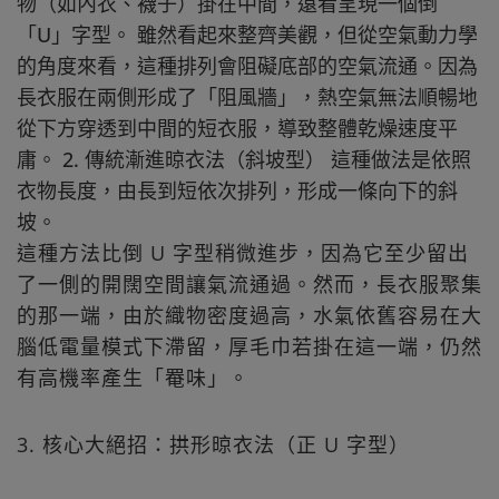
物（如內衣、襪子）掛在中間，遠看呈現一個倒
「U」字型。 雖然看起來整齊美觀，但從空氣動力學
的角度來看，這種排列會阻礙底部的空氣流通。因為
長衣服在兩側形成了「阻風牆」，熱空氣無法順暢地
從下方穿透到中間的短衣服，導致整體乾燥速度平
庸。 2. 傳統漸進晾衣法（斜坡型） 這種做法是依照
衣物長度，由長到短依次排列，形成一條向下的斜
坡。
這種方法比倒 U 字型稍微進步，因為它至少留出
了一側的開闊空間讓氣流通過。然而，長衣服聚集
的那一端，由於織物密度過高，水氣依舊容易在大
腦低電量模式下滯留，厚毛巾若掛在這一端，仍然
有高機率產生「罨味」。
3. 核心大絕招：拱形晾衣法（正 U 字型）