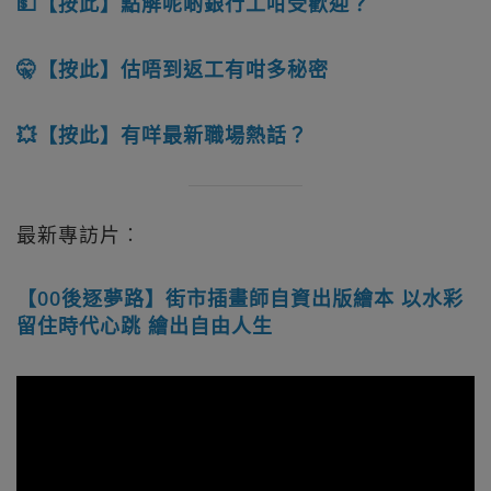
💵【按此】點解呢啲銀行工咁受歡迎？
🤫【按此】估唔到返工有咁多秘密
💥【按此】有咩最新職場熱話？
最新專訪片︰
【00後逐夢路】街市插畫師自資出版繪本 以水彩
留住時代心跳 繪出自由人生