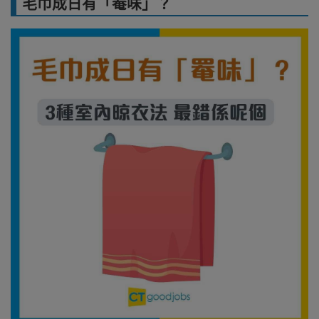
毛巾成日有「罨味」？