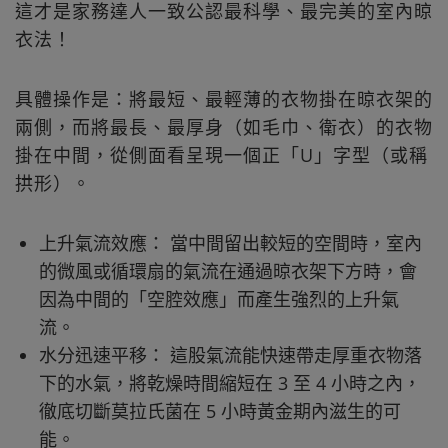
這才是家務達人一致公認最科學、最完美的室內晾
衣法！
具體操作是：將最短、最輕薄的衣物掛在晾衣架的
兩側，而將最長、最厚身（如毛巾、衛衣）的衣物
掛在中間，從側面看呈現一個正「U」字型（或稱
拱形）。
上升氣流效應： 當中間留出較短的空間時，室內
的微風或循環扇的氣流在通過晾衣架下方時，會
因為中間的「空腔效應」而產生強烈的上升氣
流。
水分迅速平移： 這股氣流能快速帶走厚重衣物落
下的水氣，將乾燥時間縮短在 3 至 4 小時之內，
徹底切斷莫拉氏菌在 5 小時黃金期內滋生的可
能。