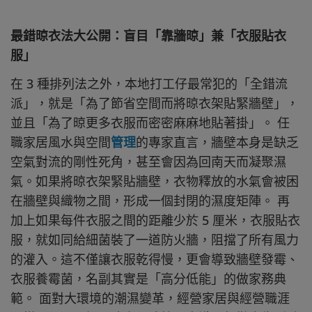
最錯晾衣法大公開：盲目「靠牆晾」兼「衣服貼衣
服」
在 3 種排列法之外，本地打工仔最常犯的「全錯流
派」，就是「為了節省空間而將晾衣架貼緊牆壁」，
並且「為了晾更多衣服而密密麻麻地貼著掛」。 任
職家居風水與空間
管理
的專家直言，牆壁本身是缺乏
空氣對流的剛性死角，甚至會因為回南天而凝聚濕
氣。如果將晾衣架緊貼牆壁，衣物釋放的水氣會被困
在牆壁與織物之間，形成一個封閉的濕度矩陣。 再
加上如果每件衣服之間的距離少於 5 厘米，衣服貼衣
服，就如同給細菌裝了一道防火牆，阻擋了所有風力
的灌入。這不僅讓衣服乾得慢，更會導致牆壁發霉、
衣服養霉菌，名副其實是「高分低能」的做家務典
範。 面對大環境的潮濕變革，經營家居與經營職涯