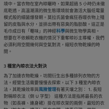
境中。當衣物在室內晾曬時，如果超過 5 小時仍未徹
底乾透，高溫潮濕的微生態環境就會激活大腦低電量
模式般的細菌爆發期。莫拉氏菌會瘋狂吞噬衣物上殘
留的皮脂與水分，並排出帶有惡臭的脂肪酸。這正是
毛巾成日有「罨味」的神經
科學
與微生物學真相。
想要在不依賴乾衣機的情況下重奪晾衫主導權，我們
必須利用空間幾何與空氣對流，縮短衣物乾燥的時
間。
3 種室內晾衣法大對決
為了加速衣物乾燥，坊間衍生出多種排列衣物的方
法。經營生活需要慢慢去探索，以下 3 種室內晾衣
法，其乾燥效率與
風險管理
有著天壤之別： 1. 長短
對稱晾衣法（倒 U 字型） 這種方法是指將最長的衣
物（如長褲、連身裙）掛在晾衣架的兩側，最短的衣