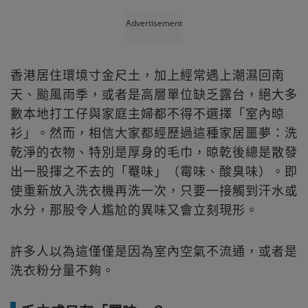
Advertisement
香港居住環境寸金尺土，加上經常遇上潮濕回南
天、颱風雨季，或者是高層單位缺乏露台，絕大多
數本地打工仔與家庭主婦都不得不選擇「室內晾
衫」。然而，相信大家都經歷過這種家居噩夢：洗
乾淨的衣物、特別是厚身的毛巾，晾乾後總是散發
出一股揮之不去的「罨味」（霉味、酸臭味）。即
使重新放入洗衣機再洗一次，只要一接觸到汗水或
水分，那股令人尷尬的異味又會立刻現形。
許多人以為這僅僅是因為室內空氣不流通，或者是
洗衣粉分量不夠。