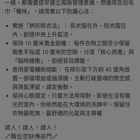
一樣，都需要提早建立風險管理意識。想徹底告別毛
巾「罨味」，請落實以下防護心法：
實施「拱形晾衣法」： 長衣服在外、短衣服在
內，創造中央上升氣流。
保持 10 厘米黃金距離： 每件衣物之間至少保留
兩隻手指或 10 厘米的空隙，分清「核心資產」與
「臨時緩衝」，拒絕盲目擠壓。
善用家電輔助熔斷： 在晾衫架下方斜 45 度角放
置一部循環扇或抽濕機，主動打破靈魂的懸空感
與濕氣滯留，謀定後動。
保持心態穩定，只要方法用得對，即使在沒有陽
光的室內，你依然能在大環境的洗牌中，保留住
衣物最乾爽、最舒適的元氣與主導權
請人！請人！請人！
🔗職位空缺傳送門🔗