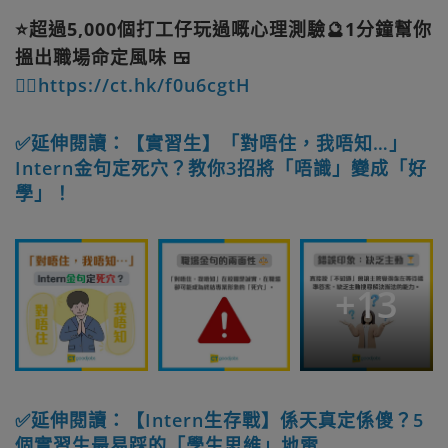
⭐超過5,000個打工仔玩過嘅心理測驗🔮1分鐘幫你
搵出職場命定風味 🍱
👉🏻https://ct.hk/f0u6cgtH
✅延伸閱讀：【實習生】「對唔住，我唔知…」
Intern金句定死穴？教你3招將「唔識」變成「好
學」！
+
13
✅延伸閱讀：【Intern生存戰】係天真定係傻？5
個實習生最易踩的「學生思維」地雷