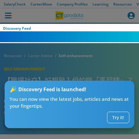
SalaryCheck
CareerMove
Company Profiles
Learning
Resources
V
Discovery Feed
Resources
Career Advice
Self-enhancement
SELF-ENHANCEMENT
【職場社交】好想融入但怕變「馬屁精」？
實習生同正職同事「破冰」的4個黃金話題
Discovery Feed is launched!
You can now view the latest jobs, articles and news at
CT熱話管理員
your fingertips.
Published:
2026-06-06 22:15
Updated:
2026-06-06 22:15
Try it!