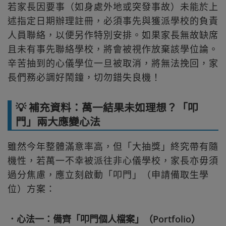
若家長因要事（如身處外地或突發事故）未能於上
述指定日期辦理註冊，必須事先與獲派學校的負責
人員聯絡，以便另作特別安排。如果家長無故缺席
且未有事先聯絡學校，將會被視作放棄該學位論。
辛苦抽到的心儀學位一旦被取消，將無法挽回，家
長們務必調好鬧鐘，切勿錯失良機！
💡 補充資料：萬一結果未如理想？「叩
門」兩大應變心法
雖然今年整體滿意率高，但「大抽獎」終究帶有隨
機性，若萬一不幸被派往非心儀學校，家長亦毋須
過分焦慮，應立刻啟動「叩門」（申請備取生學
位）方案：
．心法一：備齊「叩門個人檔案」（Portfolio）