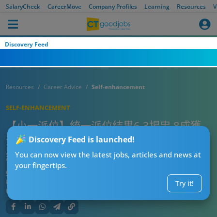
SalaryCheck
CareerMove
Company Profiles
Learning
Resources
V
Discovery Feed
Resources
Career Advice
Self-enhancement
SELF-ENHANCEMENT
【小一派位】統一派位結果6.3揭盅 8成獲
派首三志願！家長必睇！點先最快得知派位
Discovery Feed is launched!
結果？
You can now view the latest jobs, articles and news at
your fingertips.
CTgoodjobs’ Editor
Published:
2026-06-02 16:45
Try it!
Updated:
2026-06-02 16:45