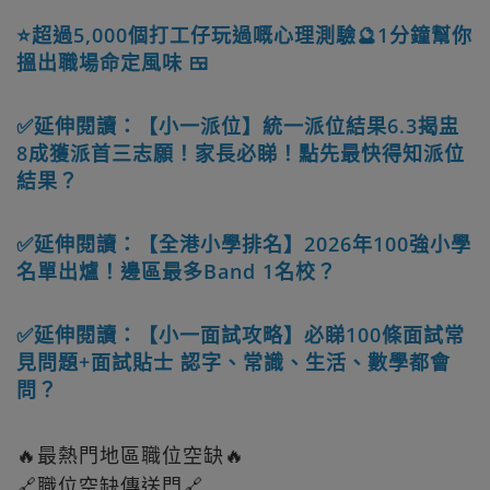
⭐超過5,000個打工仔玩過嘅心理測驗🔮1分鐘幫你
搵出職場命定風味 🍱
✅延伸閱讀：【小一派位】統一派位結果6.3揭盅
8成獲派首三志願！家長必睇！點先最快得知派位
結果？
✅延伸閱讀：【全港小學排名】2026年100強小學
名單出爐！邊區最多Band 1名校？
✅延伸閱讀：【小一面試攻略】必睇100條面試常
見問題+面試貼士 認字、常識、生活、數學都會
問？
🔥最熱門地區職位空缺🔥
🔗職位空缺傳送門🔗