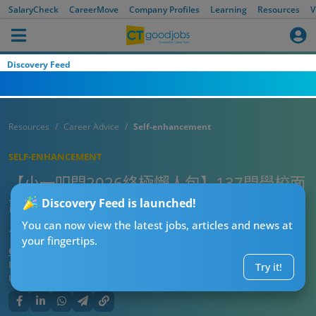
SalaryCheck
CareerMove
Company Profiles
Learning
Resources
V
Discovery Feed
Resources
Career Advice
Self-enhancement
SELF-ENHANCEMENT
【小一叩門2026終極懶人包】137間學校面
試要求＋日期大公開！仲送13大叩門必備清
Discovery Feed is launched!
單 家長必睇！
You can now view the latest jobs, articles and news at
your fingertips.
CTgoodjobs’ Editor
Published:
2026-06-18 10:30
Try it!
Updated:
2026-06-18 10:30