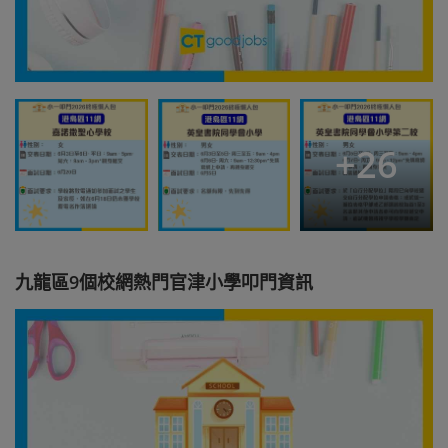
+
26
九龍區9個校網熱門官津小學叩門資訊