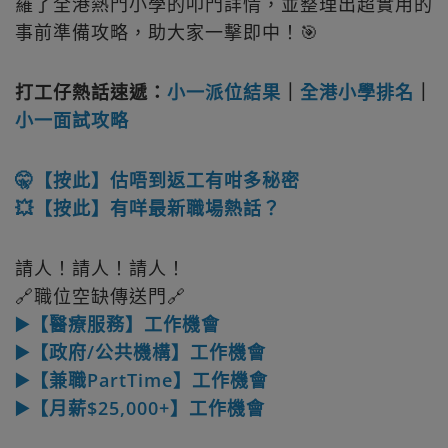
羅了全港熱門小學的叩門詳情，並整理出超實用的
事前準備攻略，助大家一擊即中！🎯
打工仔熱話速遞：
小一派位結果
｜
全港小學排名
｜
小一面試攻略
🤫【按此】估唔到返工有咁多秘密
💥【按此】有咩最新職場熱話？
請人！請人！請人！
🔗職位空缺傳送門🔗
▶️【醫療服務】工作機會
▶️【政府/公共機構】工作機會
▶️【兼職PartTime】工作機會
▶️【月薪$25,000+】工作機會