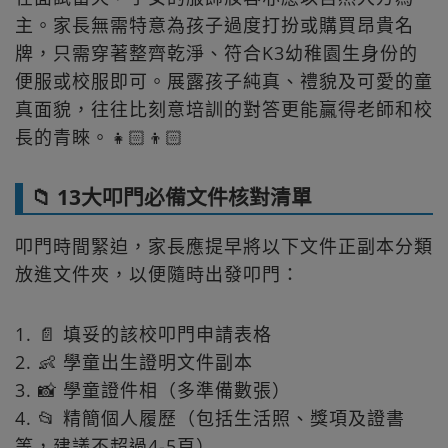
主。家長無需特意為孩子過度打扮或購買昂貴名
牌，只需穿著整齊乾淨、符合K3幼稚園生身份的
便服或校服即可。展露孩子純真、禮貌及可愛的童
真面貌，往往比刻意培訓的對答更能贏得老師和校
長的青睞。👧🏻👦🏻
📁 13大叩門必備文件核對清單
叩門時間緊迫，家長應提早將以下文件正副本分類
放進文件夾，以便隨時出發叩門：
1. 📄 填妥的該校叩門申請表格
2. 👶 學童出生證明文件副本
3. 📸 學童證件相（多準備數張）
4. 📂 精簡個人履歷（包括生活照、獎項及證書
等，建議不超過4-5頁）