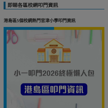
即睇各區校網叩門資訊
港島區5個校網熱門官津小學叩門資訊