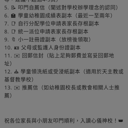
5. 📝 叩門自薦信（闡述對學校辦學理念的認同）
6. 🏫 學童幼稚園成績表副本（最近一至兩年）
7. 📑 自行分配學位申請表家長存根副本
8. 📑 統一派位申請表家長存根副本
9. 🔖 小一註冊證副本（放榜後領取）
10. 🪪 父母或監護人身份證副本
11. ✉️ 回郵信封（貼上足夠郵費並寫妥回郵地
址）
12. ⛪ 學童領洗紙或受浸紙副本（適用於天主教或
基督教學校）
13. ✉️ 推薦信（如幼稚園校長或教會相關人士推
薦）
祝各位家長與小朋友叩門順利，入讀心儀神校！👑