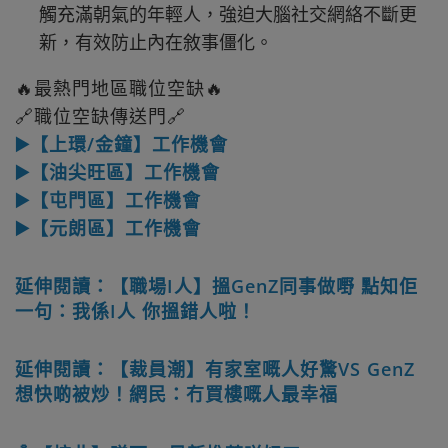
觸充滿朝氣的年輕人，強迫大腦社交網絡不斷更
新，有效防止內在敘事僵化。
🔥最熱門地區職位空缺🔥
🔗職位空缺傳送門🔗
▶️【上環/金鐘】工作機會
▶️【油尖旺區】工作機會
▶️【屯門區】工作機會
▶️【元朗區】工作機會
延伸閱讀：【職場I人】搵GenZ同事做嘢 點知佢
一句：我係I人 你搵錯人啦！
延伸閱讀：【裁員潮】有家室嘅人好驚VS GenZ
想快啲被炒！網民：冇買樓嘅人最幸福