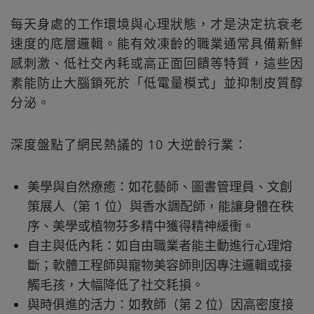
每天身處的工作環境與心理狀態，才是決定抗衰老
速度的底層邏輯。能有效凍齡的職業通常具備新鮮
感刺激、低社交內耗或高正面回饋等特質，這些因
素能防止大腦鎖死於「低電量模式」並抑制皮質醇
分泌。
深度盤點了網民熱議的 10 大逆齡行業：
美學與自然療癒：如花藝師、圖書管理員、文創
策展人（第 1 位）與香水調配師，能讓身體在秩
序、美學或植物芬多精中獲得精神緩衝。
自主與低內耗：如自由職業者能主動進行心理熔
斷；軟體工程師與寵物美容師則因專注邏輯或接
觸毛孩，大幅降低了社交耗損。
與時俱進的活力：如教師（第 2 位）因高密度接