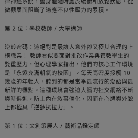
律神經系統，讓身體隨時處於緩衝和放鬆狀態，從
微觀層面阻斷了適應不良性壓力的累積。
第 2 位：學校教師 / 大學講師
逆齡密碼：這絕對是最讓人意外卻又極其合理的上
榜職業！ 教師看似要面對批改作業與管教學生的
雙重壓力，但心理學家指出，他們的核心工作環境
是「永遠充滿朝氣的校園」。每天高密度接觸 10
幾歲的年輕人，聽到的都是當季最流行的潮語與最
新鮮的觀點。這種環境會強迫大腦的社交網絡不斷
與時俱進，防止內在敘事僵化，因而在心態與外貌
上都極具「逆齡抗拉力」。
第 1 位：文創策展人 / 藝術品鑑定師