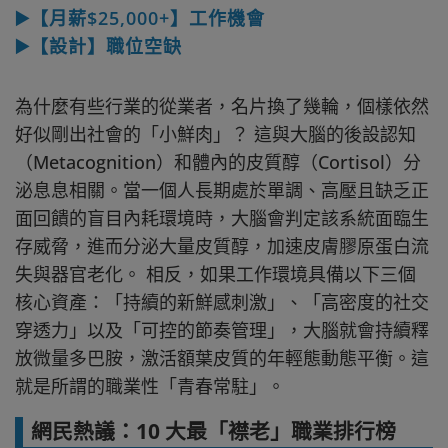
▶️【月薪$25,000+】工作機會
▶️【設計】職位空缺
為什麼有些行業的從業者，名片換了幾輪，個樣依然
好似剛出社會的「小鮮肉」？ 這與大腦的後設認知
（Metacognition）和體內的皮質醇（Cortisol）分
泌息息相關。當一個人長期處於單調、高壓且缺乏正
面回饋的盲目內耗環境時，大腦會判定該系統面臨生
存威脅，進而分泌大量皮質醇，加速皮膚膠原蛋白流
失與器官老化。 相反，如果工作環境具備以下三個
核心資產：「持續的新鮮感刺激」、「高密度的社交
穿透力」以及「可控的節奏管理」，大腦就會持續釋
放微量多巴胺，激活額葉皮質的年輕態動態平衡。這
就是所謂的職業性「青春常駐」。
網民熱議：10 大最「襟老」職業排行榜