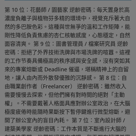
第 10 位：花藝師 / 園藝家 逆齡密碼：每天置身於高
濃度負離子與植物芬多精的環境中，視覺充斥著大自
然的多巴胺色彩。這種與世無爭的溫和工作矩陣，能
剛性降低負責焦慮的杏仁核敏感度，心態穩定，自然
面容清爽。 第 9 位：圖書管理員 / 檔案研究員 逆齡
密碼：拒絕了外界技術洗牌與市場洗牌的喧囂。這裡
的工作节奏具備極高的秩序感與安全感，沒有突如其
來的專案熔斷或 Deadline 催逼，堪稱精神上的自留
地，讓人由內而外散發優雅的沉靜感。 第 8 位：自
由職業創作者（Freelancer） 逆齡密碼：雖然收入
需要慢慢去探索，但他們擁有對時間的絕對「主動
權」。不需要戴著人格面具應對辦公室政治，在大腦
極度疲倦時能隨時果斷按下暫停鍵進行微型熔斷，避
開了辦公室內的盲目內耗。 第 7 位：室內設計師 /
建築美學家 逆齡密碼：工作本質是不斷進行大腦的