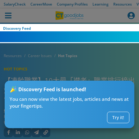
SalaryCheck
CareerMove
Company Profiles
Learning
Resources
V
Discovery Feed
Resources
Career Issues
Hot Topics
HOT TOPICS
【凍齡職業】10大最「襟老」職業排行榜出
爐 連教師都上榜 原來同工作環境令人青春
Discovery Feed is launched!
常駐？
You can now view the latest jobs, articles and news at
your fingertips.
CTgoodjobs’ Editor
Published:
2026-06-14 15:15
Try it!
Updated:
2026-06-14 15:15