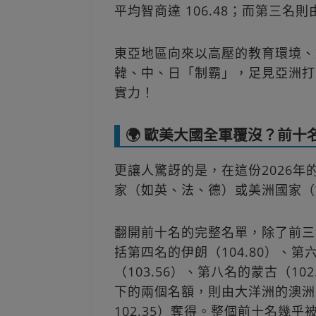
平均智商達 106.48；而第三名則由
東亞地區向來以高壓的教育環境、
韓、中、日「制霸」，足見亞洲打
實力！
🌍 歐美大國全軍覆沒？前
更讓人驚訝的是，在這份2026年的
家（如英、法、德）或美洲國家（
翻開前十名的完整名單，除了前三
括第四名的伊朗（104.80）、第
（103.56）、第八名的蒙古（10
下的兩個名額，則由大洋洲的澳洲（
102.35）奪得。整個前十名幾