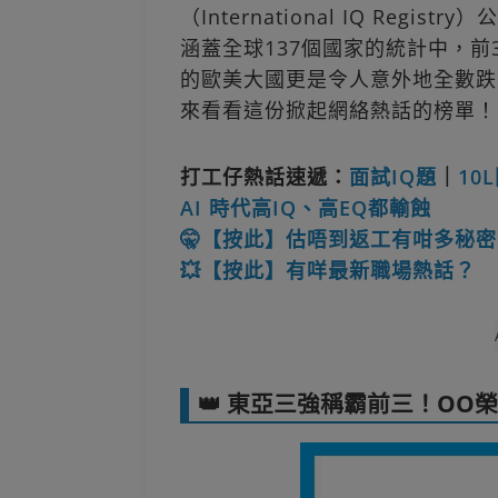
（International IQ Reg
涵蓋全球137個國家的統計中，
的歐美大國更是令人意外地全數跌
來看看這份掀起網絡熱話的榜單！
打工仔熱話速遞：
面試IQ題
｜
10
AI 時代高IQ、高EQ都輸蝕
🤫【按此】估唔到返工有咁多秘密
💥【按此】有咩最新職場熱話？
👑 東亞三強稱霸前三！OO