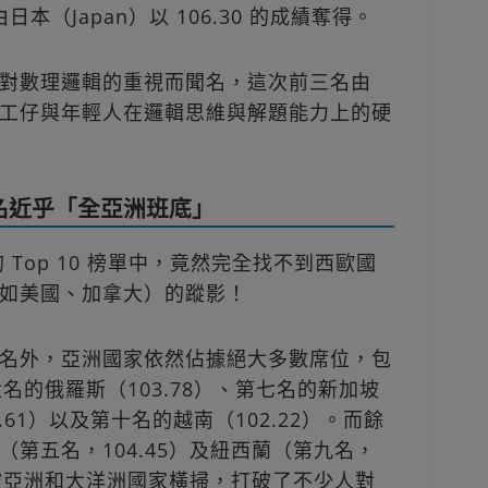
日本（Japan）以 106.30 的成績奪得。
對數理邏輯的重視而聞名，這次前三名由
工仔與年輕人在邏輯思維與解題能力上的硬
十名近乎「全亞洲班底」
 Top 10 榜單中，竟然完全找不到西歐國
如美國、加拿大）的蹤影！
名外，亞洲國家依然佔據絕大多數席位，包
六名的俄羅斯（103.78）、第七名的新加坡
2.61）以及第十名的越南（102.22）。而餘
第五名，104.45）及紐西蘭（第九名，
乎被亞洲和大洋洲國家橫掃，打破了不少人對