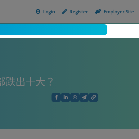
Login
Register
Employer Site
全部跌出十大？