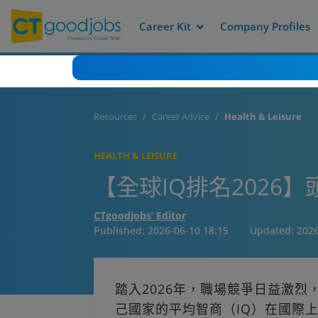
Career Kit
Company Profiles
Resources
Career Advice
Health & Leisure
HEALTH & LEISURE
【全球IQ排名2026
CTgoodjobs’ Editor
Published:
2026-06-10 18:15
Updated:
2026
踏入2026年，職場競爭日益激
己國家的平均智商（IQ）在國際上