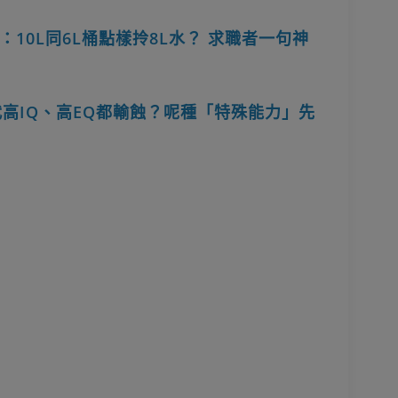
10L同6L桶點樣拎8L水？ 求職者一句神
代高IQ、高EQ都輸蝕？呢種「特殊能力」先