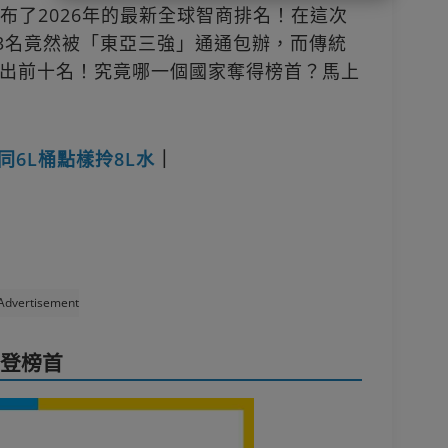
istry）公布了2026年的最新全球智商排名！在這次
前3名竟然被「東亞三強」通通包辦，而傳統
出前十名！究竟哪一個國家奪得榜首？馬上
L同6L桶點樣拎8L水
｜
Advertisement
榮登榜首