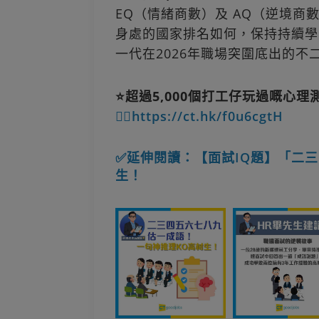
EQ（情緒商數）及 AQ（逆境
身處的國家排名如何，保持持續學
一代在2026年職場突圍底出的不
⭐超過5,000個打工仔玩過嘅心理
👉🏻https://ct.hk/f0u6cgtH
✅延伸閱讀：【面試IQ題】「二三
生！