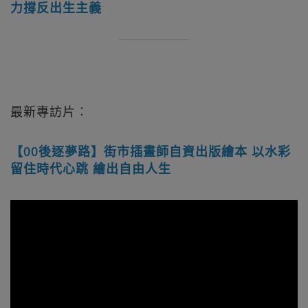
力撐反出生主義
最新專訪片︰
【00後逐夢路】街市插畫師自資出版繪本 以水彩
留住時代心跳 繪出自由人生