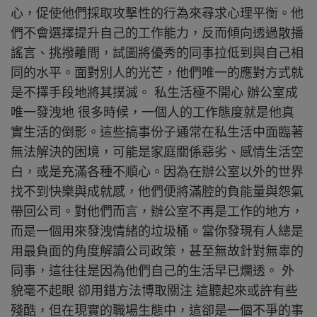
心，促使他們採取攻擊性的行為來尋求心理平衡。他
們不會選擇提升自己的工作能力，反而傾向透過散播
謠言、挑撥離間，試圖將優秀的同事拉低到與自己相
同的水平。面對別人的光芒，他們唯一的應對方式就
是不擇手段地將其撲滅。 私生活極不開心 辦公室成
唯一發洩地 很多時候，一個人的工作態度就是他真
實生活的倒影。這些搞事份子通常在私生活中面臨著
無法解決的困境，可能是家庭關係惡劣、感情生活空
白，或是充滿各種不順心。因為在辦公室以外的世界
找不到快樂與成就感，他們便將滿腔的負能量與怨氣
帶回公司。對他們而言，辦公室不再是工作的地方，
而是一個用來發洩情緒的垃圾桶。當你發現有人總是
用最負面的角度解讀公司政策，甚至無故針對無辜的
同事，這往往是因為他們自己的生活早已爛透。 外
貌毫不起眼 卻用錯方法博取關注 這聽起來或許有些
殘酷，但在現實的職場生態中，這卻是一個不爭的事