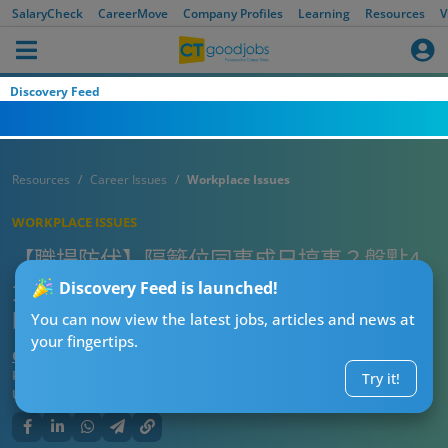
SalaryCheck
CareerMove
Company Profiles
Learning
Resources
V
Discovery Feed
Resources
Career Issues
Workplace Issues
WORKPLACE ISSUES
【職場防伏】隔籬位同事成日搞事？盤點4
大「搞事份子」特徵！最乞人憎竟然係呢樣
Discovery Feed is launched!
嘢
You can now view the latest jobs, articles and news at
your fingertips.
CTgoodjobs’ Editor
Published:
2026-06-16 07:15
Try it!
Updated:
2026-06-16 07:15