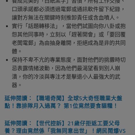
養成完美的「白紙黑字」習慣，所有工作交接、
口頭承諾都必須透過電郵或通訊軟件留下紀錄，
讓對方無法在關鍵時刻推卸責任或含血噴人。
實行「話題轉移法」，當他們試圖向你八卦或抱
怨其他同事時，立刻以「趕著開會」或「要回覆
老闆電郵」為由抽身離開，拒絕成為是非的共同
體。
保持不卑不亢的專業態度，面對他們的挑釁時切
忌表露情緒波動，因為他們最渴望看到別人崩
潰，你的冷淡與專注才是擊退小人最強大的武
器。
延伸閱讀：【職場奇聞】全球5大奇怪職業大盤
點！靠排隊月入過萬？ 第1位竟然要食貓糧！
延伸閱讀：【世代控訴】21歲仔拒返工要父母
養？理由竟然係「我無同意出世」！網民鬧爆VS