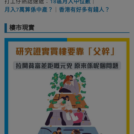
打工仔熱話速遞：
18區月入中位數
｜
月入7萬算係中產？
｜
香港有好多有錢人？
樓市現實