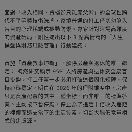
面對「收入相同，買樓卻只能靠父幹」的全球性跨
代不平等與技術洗牌，家境普通的打工仔切勿陷入
盲目的心理耗竭或被動防禦。專家針對這場高難度
的資產戰局，剛性提出以下 3 點高情商的「人生
操盤與財務風險管理」行動建議：
實施「資產敘事熔斷」，解除房產與退休的唯一綁
定： 既然研究顯示 95% 人將房產與退休安全感盲
目掛鈎，打工仔第一步必須打破這個固化矩陣。保
持心態穩定，明白在 2026 年的理財維度中，房產
只是資產配置的其中一種坐標，而非唯一的標準答
案。主動按下暫停鍵，停止為了追趕十倍收入差距
的樓價而透支當下的生活質素，切斷大腦低電量模
式的焦慮源。