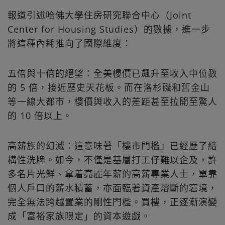
報道引述哈佛大學住房研究聯合中心（Joint
Center for Housing Studies）的數據，進一步
將這種內耗推向了國際維度：
五倍與十倍的絕望：全美樓價已飆升至收入中位數
的 5 倍，接近歷史天花板。而在洛杉磯和舊金山
等一線大都市，樓價與收入的差距甚至拉開至驚人
的 10 倍以上。
高薪族的幻滅：這意味著「樓市門檻」已經歷了結
構性洗牌。如今，不僅是基層打工仔難以企及，許
多名片光鮮、拿着亮麗年薪的高薪專業人士，單靠
個人戶口的薪水積蓄，亦面臨著資產熔斷的窘境，
完全無法跨越置業的剛性門檻。買樓，正逐漸演變
成「富裕家族限定」的資本遊戲。