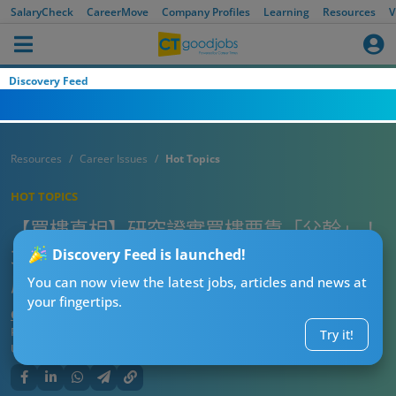
SalaryCheck
CareerMove
Company Profiles
Learning
Resources
V
Discovery Feed
Resources
Career Issues
Hot Topics
HOT TOPICS
【買樓真相】研究證實買樓要靠「父幹」！
340萬家庭數據顯示：拉開貧富差距嘅元兇
Discovery Feed is launched!
原來係「父母銀行」
You can now view the latest jobs, articles and news at
your fingertips.
CT熱話管理員
Published:
2026-06-18 14:15
Try it!
Updated:
2026-06-18 14:15