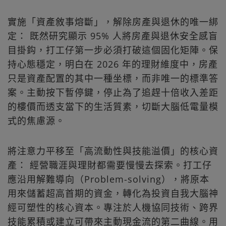
實施「資產敘事熔斷」，解除房產與退休的唯一綁
定： 既然研究顯示 95% 人將房產與退休安全感盲
目掛鈎，打工仔第一步必須打破這個固化矩陣。保
持心態穩定，明白在 2026 年的理財維度中，房產
只是資產配置的其中一種坐標，而非唯一的標準答
案。主動按下暫停鍵，停止為了追趕十倍收入差距
的樓價而透支當下的生活質素，切斷大腦低電量模
式的焦慮源。
將注意力平移至「高流動性與技能溢價」的核心資
產： 經營職涯與理財都需要慢慢去探索。打工仔
應沿用解難導向（Problem-solving），將原本
用來儲蓄超高首期的資金，轉化為投資自我大腦神
經可塑性的核心資本。專注於人機協同技術、跨界
技能累積或建立可帶來主動現金流的第二曲線。用