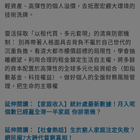
輕資產、高彈性的個人溢價，去抵禦宏觀大環境的
技術洗牌。
靈活採取「以租代買、多元套現」的清爽防禦機
制： 別再帶著人格面具去背負不屬於自己世代的
沉重負擔。看清大都市樓價超標的局限性，學會抽
離觀望。利用合理的租金鎖定生活自主權，將多餘
的資本配置於高彈性的全球多元化投資組合（如指
數基金、科技權益）。做好個人的全盤財務風險管
理，把生命的主導權
延伸閱讀：【家庭收入】統計處最新數據！月入呢
個數已經贏全港一半家庭 你排第幾？
延伸閱讀：【社會熱話】生於窮人家庭注定失敗？
網民揭7大跨代貧窮真相！