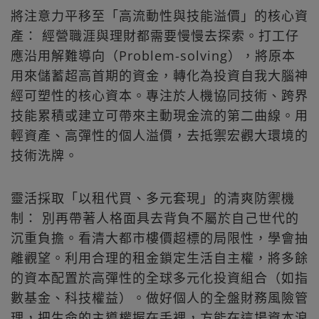
將注意力平移至「高流動性與技能溢價」的核心資
產： 經營職涯與理財都需要慢慢去探索。打工仔
應沿用解難導向（Problem-solving），將原本
用來儲蓄超高首期的資金，轉化為投資自我大腦神
經可塑性的核心資本。專注於人機協同技術、跨界
技能累積或建立可帶來主動現金流的第二曲線。用
輕資產、高彈性的個人溢價，去抵禦宏觀大環境的
技術洗牌。
靈活採取「以租代買、多元套現」的清爽防禦機
制： 別再帶著人格面具去背負不屬於自己世代的
沉重負擔。看清大都市樓價超標的局限性，學會抽
離觀望。利用合理的租金鎖定生活自主權，將多餘
的資本配置於高彈性的全球多元化投資組合（如指
數基金、科技權益）。做好個人的全盤財務風險管
理，把生命的主導權握在手裡，方能在這場資本浪