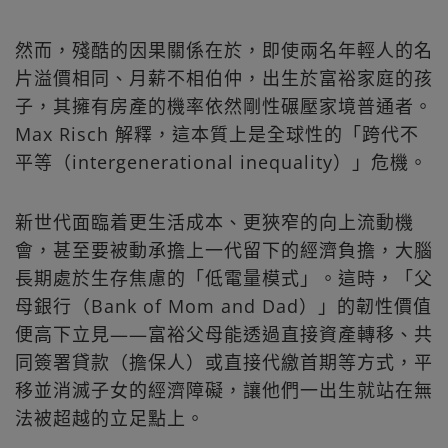
然而，殘酷的因果關係在於，即使兩名年輕人的名
片溢價相同、月薪不相伯仲，出生於富裕家庭的孩
子，其擁有房產的機率依然剛性碾壓家境普通者。
Max Risch 解釋，這本質上是全球性的「跨代不
平等（intergenerational inequality）」危機。
新世代面臨着更生活成本、更狹窄的向上流動機
會，甚至要被動承擔上一代留下的經濟負擔，大腦
長期處於生存焦慮的「低電量模式」。這時，「父
母銀行（Bank of Mom and Dad）」的韌性價值
便高下立見——富裕父母能透過直接資產轉移、共
同簽署貸款（擔保人）或直接代繳首期等方式，平
移並消滅子女的經濟障礙，讓他們一出生就站在無
法被超越的立足點上。