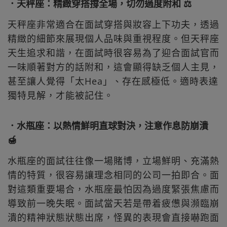
．天秤座：精緻穿搭撐全場，切勿過度附和 ⚖️
天秤座非常適合在面試穿搭與妝容上下功夫，透過
精緻的細節來展現個人品味與重視程度。但天秤座
天生追求和諧，在面試時很容易為了迎合面試官而
一味順著對方的話附和，這會顯得缺乏個人主見，
甚至讓人覺得「太Hea」、存在感極低。適時表達
獨特見解，才能被記住。
．水瓶座：以熱情鮮明直球對決，注意作息防崩潰
🍯
水瓶座的面試往往像一場賭博，立場鮮明、充滿熱
情的特質，很容易讓理念相同的公司一拍即合。面
對這類重要場合，水瓶座最怕因為過度緊張焦慮而
導致前一晚失眠。面試當天若是帶着疲憊與瀕臨崩
潰的精神狀態狀態出席，怪異的表現會直接嚇跑面