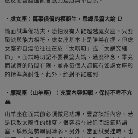
感反而會讓面試官感到尷尬與不自然。
．處女座：萬事俱備的模範生，忌諱長篇大論 📑
論面試準備功夫，恐怕沒有人能超越處女座。只要
職缺與能力相符，處女座基本上是勝券在握。但處
女座的自爆位往往在於「太嘮叨」或「太講究細
節」。面試時切記不要長篇大論、過度碎念，畢竟
面試官的時間有限，並非每個人都擁有如處女座般
的精準與耐性。此外，絕對不能遲到！
．摩羯座（山羊座）：充實內容迎戰，保持不卑不亢
🏔️
山羊座在面試前必須做足功課，豐富談話內容。若
是採取太隨性的態度，很容易在被追問細節時語
塞，導致氣勢瞬間轉弱。另外，當面試受挫時，也