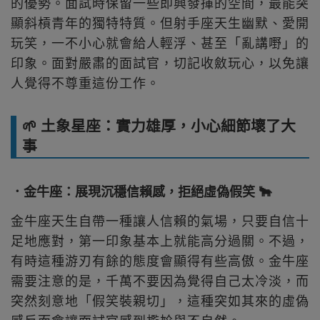
的優勢。面試時保留一些即興發揮的空間，最能突
顯斜槓青年的獨特特質。但射手座天生幽默、愛開
玩笑，一不小心就會給人輕浮、甚至「亂講嘢」的
印象。面對嚴肅的面試官，切記收斂玩心，以免讓
人覺得不尊重這份工作。
🌱 土象星座：實力雄厚，小心細節壞了大
事
．金牛座：展現沉穩信賴感，拒絕虛偽假笑 🐂
金牛座天生自帶一種讓人信賴的氣場，只要自信十
足地應對，第一印象基本上就能高分過關。不過，
有時這種游刃有餘的態度會顯得有些高傲。金牛座
需要注意的是，千萬不要因為覺得自己太冷淡，而
突然刻意地「假笑裝親切」，這種突如其來的虛偽