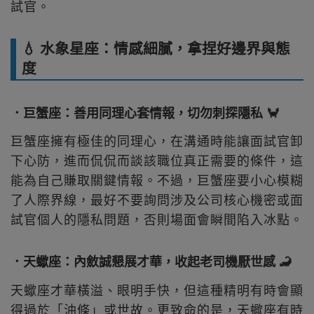
試官。
💧 水象星座：情感細膩，拿捏好邊界與態
度
．巨蟹座：善用同理心套情報，切勿刺探隱私 🦀
巨蟹座擁有極佳的同理心，在溝通時能讓面試官卸
下心防，進而侃侃而談該職位真正需要的條件，這
能為自己賺取關鍵情報。不過，巨蟹座要小心模糊
了人際界線，最好不要詢問涉及公司核心機密或面
試官個人的隱私問題，否則場面會瞬間陷入冰點。
．天蠍座：內斂誠懇展才華，收起老司機厭世感 🦂
天蠍座才華橫溢、眼明手快，但這種精明有時會顯
得過於「油條」或世故。更致命的是，天蠍座有時