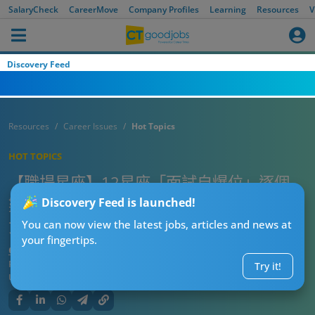
SalaryCheck
CareerMove
Company Profiles
Learning
Resources
V
Discovery Feed
Resources
Career Issues
Hot Topics
HOT TOPICS
【職場星座】12星座「面試自爆位」逐個
數！你攞唔到offer嘅真相：天秤太Hea、處
Discovery Feed is launched!
女太煩、人馬亂講嘢
You can now view the latest jobs, articles and news at
your fingertips.
CTgoodjobs’ Editor
Published:
2026-06-12 19:15
Try it!
Updated:
2026-06-12 19:15