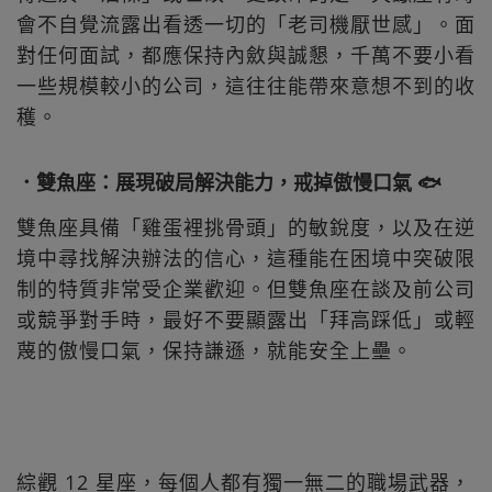
會不自覺流露出看透一切的「老司機厭世感」。面
對任何面試，都應保持內斂與誠懇，千萬不要小看
一些規模較小的公司，這往往能帶來意想不到的收
穫。
．雙魚座：展現破局解決能力，戒掉傲慢口氣 🐟
雙魚座具備「雞蛋裡挑骨頭」的敏銳度，以及在逆
境中尋找解決辦法的信心，這種能在困境中突破限
制的特質非常受企業歡迎。但雙魚座在談及前公司
或競爭對手時，最好不要顯露出「拜高踩低」或輕
蔑的傲慢口氣，保持謙遜，就能安全上壘。
綜觀 12 星座，每個人都有獨一無二的職場武器，