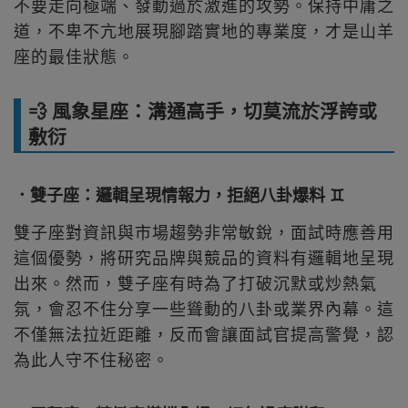
不要走向極端、發動過於激進的攻勢。保持中庸之
道，不卑不亢地展現腳踏實地的專業度，才是山羊
座的最佳狀態。
💨 風象星座：溝通高手，切莫流於浮誇或
敷衍
．雙子座：邏輯呈現情報力，拒絕八卦爆料 ♊
雙子座對資訊與市場趨勢非常敏銳，面試時應善用
這個優勢，將研究品牌與競品的資料有邏輯地呈現
出來。然而，雙子座有時為了打破沉默或炒熱氣
氛，會忍不住分享一些聳動的八卦或業界內幕。這
不僅無法拉近距離，反而會讓面試官提高警覺，認
為此人守不住秘密。