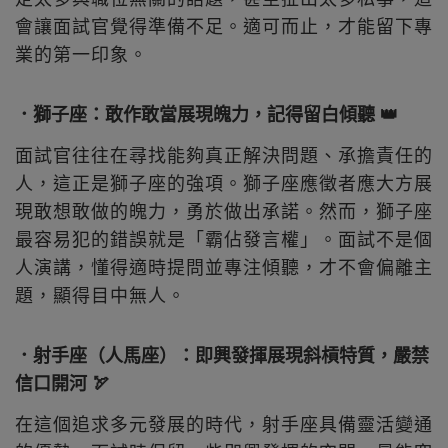
會讓面試官覺得準備不足。適可而止，才能留下專
業的第一印象。
．獅子座：敢作敢當展現魄力，記得留白傾聽 👑
面試官往往在尋找能夠真正解決問題、承擔責任的
人，這正是獅子座的強項。獅子座應徵者應大方展
現敢想敢做的魄力，勇於做出承諾。然而，獅子座
最容易犯的錯誤就是「霸佔發言權」。面試不是個
人演講，懂得適時提問並專注傾聽，才不會偏離主
題，顯得目中無人。
．射手座（人馬座）：即興發揮展現斜槓特質，嚴禁
信口開河 🏹
在這個追求多元發展的時代，射手座具備靈活變通