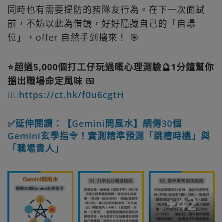
同時也有需要提防的豬隊友行為。在下一次面試
前，不妨以此為借鏡，好好隱藏自己的「自爆
位」，offer 自然手到擒來！ 🎯
⭐超過5,000個打工仔玩過嘅心理測驗🔮1分鐘幫你
搵出職場命定風味 🍱
👉🏻https://ct.hk/f0u6cgtH
✅延伸閱讀：【Gemini問風水】網傳30個
Gemini玄學指令！實測精準預測「跳槽時機」與
「職場貴人」
+
42