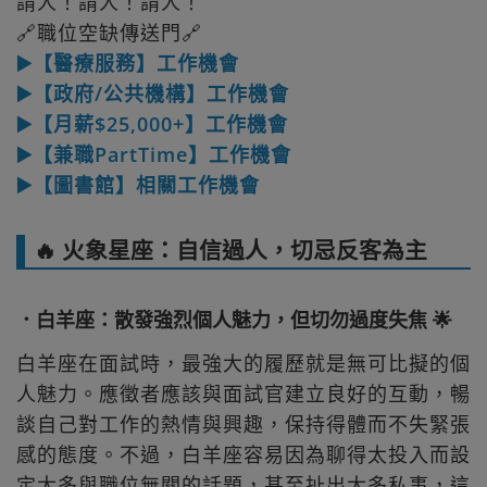
請人！請人！請人！
🔗職位空缺傳送門🔗
▶️【醫療服務】工作機會
▶️【政府/公共機構】工作機會
▶️【月薪$25,000+】工作機會
▶️【兼職PartTime】工作機會
▶️【圖書館】相關工作機會
🔥 火象星座：自信過人，切忌反客為主
．白羊座：散發強烈個人魅力，但切勿過度失焦 🌟
白羊座在面試時，最強大的履歷就是無可比擬的個
人魅力。應徵者應該與面試官建立良好的互動，暢
談自己對工作的熱情與興趣，保持得體而不失緊張
感的態度。不過，白羊座容易因為聊得太投入而設
定太多與職位無關的話題，甚至扯出太多私事，這